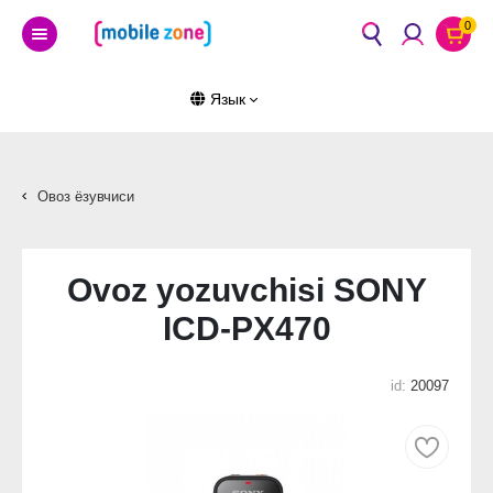
0
Язык
Овоз ёзувчиси
Ovoz yozuvchisi SONY
ICD-PX470
id:
20097