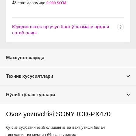
48 соат давомида
9 900 SO`M
Юридик шахслар учун банк ўтказмаси орқали
сотиб олинг
Махсулот хақида
Техник хусусиятлари
Бўлиб тўлаш турлари
Ovoz yozuvchisi SONY ICD-PX470
бу сиз суҳбатни ёзиб олишингиз ва вақт ўтиши билан
тинглашингиз мумкин бўлган қурилма.