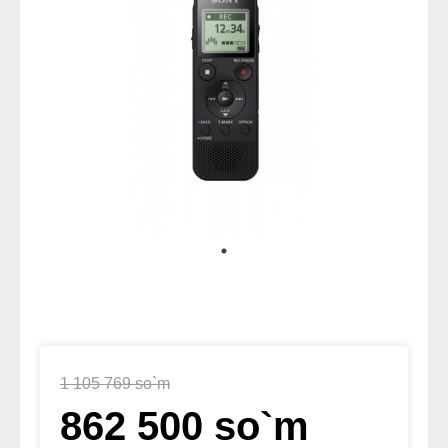
1 105 769 so`m
862 500 so`m