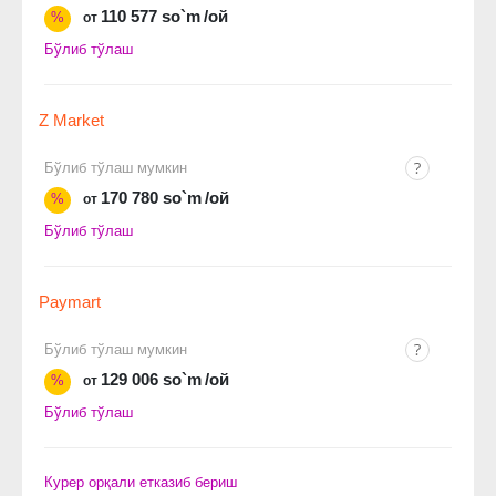
110 577 so`m
/ой
%
от
Бўлиб тўлаш
Z Market
Бўлиб тўлаш мумкин
170 780 so`m
/ой
%
от
Бўлиб тўлаш
Paymart
Бўлиб тўлаш мумкин
129 006 so`m
/ой
%
от
Бўлиб тўлаш
Курер орқали етказиб бериш