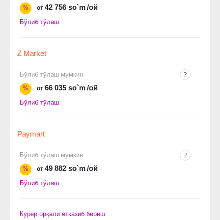
42 756 so`m
/ой
%
от
Бўлиб тўлаш
Z Market
Бўлиб тўлаш мумкин
66 035 so`m
/ой
%
от
Бўлиб тўлаш
Paymart
Бўлиб тўлаш мумкин
49 882 so`m
/ой
%
от
Бўлиб тўлаш
Курер орқали етказиб бериш