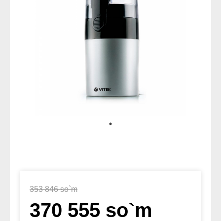
353 846 so`m
370 555 so`m