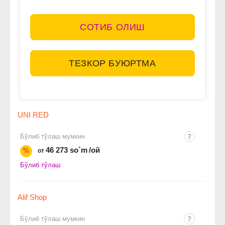
СОТИБ ОЛИШ
ТЕЗКОР БУЮРТМА
UNI RED
Бўлиб тўлаш мумкин
46 273 so`m
/ой
%
от
Бўлиб тўлаш
Alif Shop
Бўлиб тўлаш мумкин