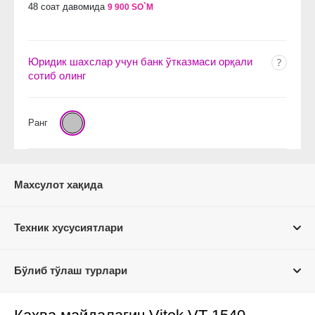
48 соат давомида
9 900 SO`M
Юридик шахслар учун банк ўтказмаси орқали
сотиб олинг
Ранг
Махсулот хақида
Техник хусусиятлари
Бўлиб тўлаш турлари