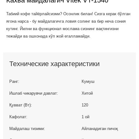
Кахва майдалагич Vitek VT-1540
Табиий кофе тайёрлайсизми? Осонлик билан! Сизга керак бўлган
ягона нарса - бу майдалагичга ловия солинг ва бир неча сония
кутинг. Йилни ва функционал мослама сизнинг вақтингизни
тежайди ва ошхонада кўп жой егалламайди.
Технические характеристики
Ранг:
Кумуш
Ишлаб чикарувчи давлат:
Хитой
Қувват (Вт):
120
Кафолат:
1 ой
Майдалаш тизими:
Айланадиган пичоқ