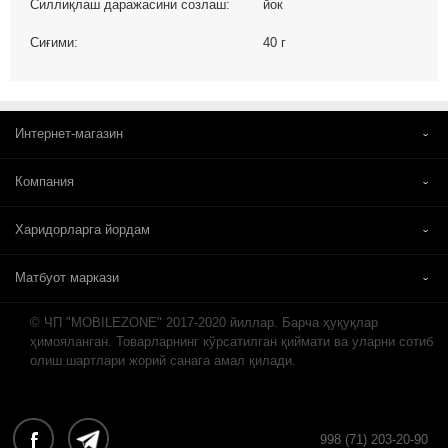
Силлиқлаш даражасини созлаш:
йок
Сиғими:
40 г
Интернет-магазин
Компания
Харидорларга йордам
Матбуот маркази
© ЧП "MOBILEZONE" 2017-2020 йиллар. Барча ҳуқуқлар
ҳимояланган. Товарларнинг кўрсатилган қиймати ва уларни сотиб
олиш шартлари жорий санага амал қилади.
998 (71) 203-20-90