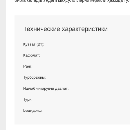
бирга келади! Ундаги маҳсулотларни керакли ҳажмда тў
Технические характеристики
Қувват (Вт):
Кафолат:
Ранг:
Турборежим:
Ишлаб чикарувчи давлат:
Тури:
Бошқариш: