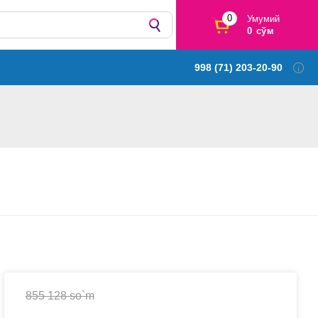
0
Умумий
0 сўм
998 (71) 203-20-90
855 128 so`m