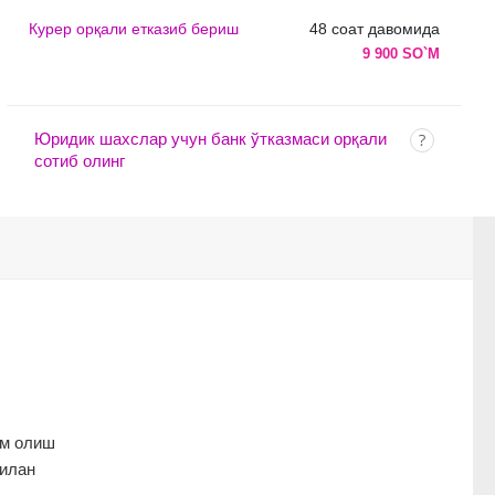
Курер орқали етказиб бериш
48 соат давомида
9 900 SO`M
Юридик шахслар учун банк ўтказмаси орқали
сотиб олинг
ам олиш
билан