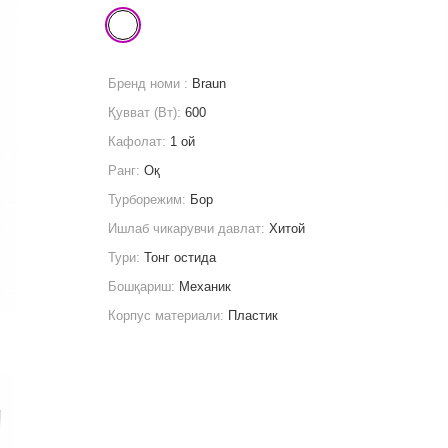
Бренд номи :
Braun
Қувват (Вт):
600
Кафолат:
1 ой
Ранг:
Оқ
Турборежим:
Бор
Ишлаб чикарувчи давлат:
Хитой
Тури:
Тонг остида
Бошқариш:
Механик
Корпус материали:
Пластик