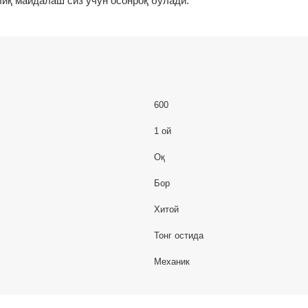
лиқ майдалаш сиз учун осонроқ бўлади.
600
1 ой
Оқ
Бор
Хитой
Тонг остида
Механик