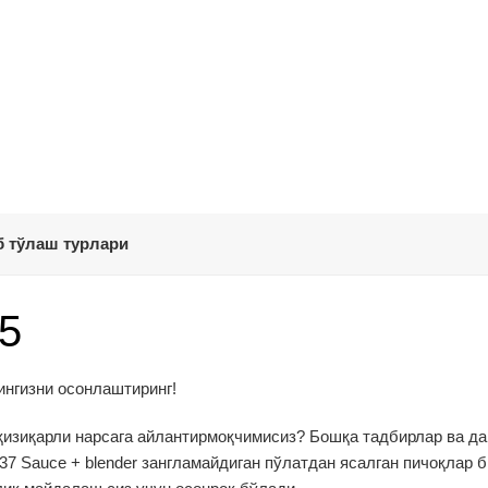
 тўлаш турлари
5
ингизни осонлаштиринг!
 қизиқарли нарсага айлантирмоқчимисиз? Бошқа тадбирлар ва д
7 Sauce + blender зангламайдиган пўлатдан ясалган пичоқлар 