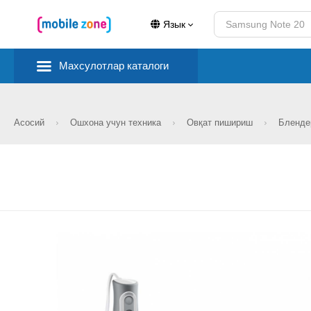
Язык
Махсулотлар каталоги
Асосий
Ошхона учун техника
Овқат пишириш
Бленд