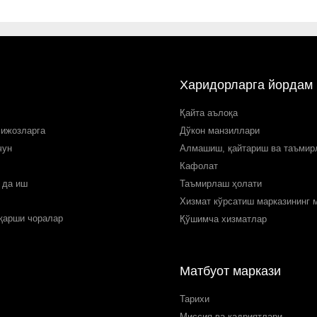
Харидорларга йордам
Қайта аълоқа
мижозларга
Дўкон манзиллари
чун
Алмашиш, қайтариш ва таъми
Кафолат
 да иш
Таъмирлаш ҳолати
Хизмат кўрсатиш марказининг 
 қарши чоралар
Қўшимча хизматлар
Матбуот маркази
Тарихи
Миссия ва қадриятлари