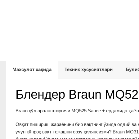
Махсулот хақида
Техник хусусиятлари
Бўлиб
Блендер Braun MQ52
Braun қўл аралаштиргичи MQ525 Sauce + ёрдамида ҳаёт
Овқат пишириш жараёнини бир вақтнинг ўзида оддий ва
учун кўпроқ вақт тежашни орзу қиляпсизми? Braun MQ313