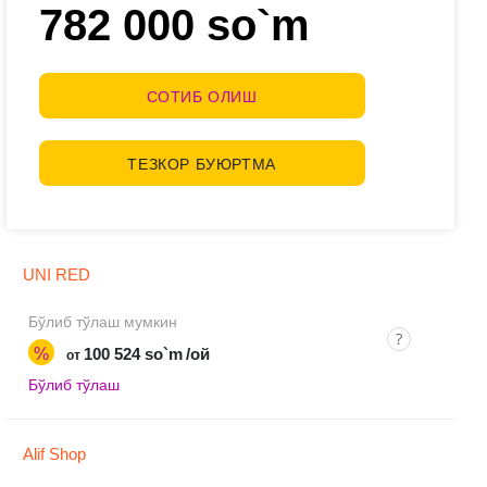
782 000 so`m
СОТИБ ОЛИШ
ТЕЗКОР БУЮРТМА
UNI RED
Бўлиб тўлаш мумкин
%
100 524 so`m
/ой
от
Бўлиб тўлаш
Alif Shop