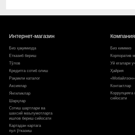
Интернет-магазин
Компания
Биз ҳақимизда
Биз киммиз
Етказиб бериш
Корпоратив 
Тўлов
Уй егалари у
Кредитга сотиб олиш
Ҳайрия
Рақамли каталог
«Мобайлзон»
Аксиялар
Контактлар
Коррупцияга
Янгиликлар
сийосати
Шарҳлар
Сотиш шартлари ва
шахсий маълумотларга
ишлов бериш сийосати
Картадан картага
пул ўтказиш