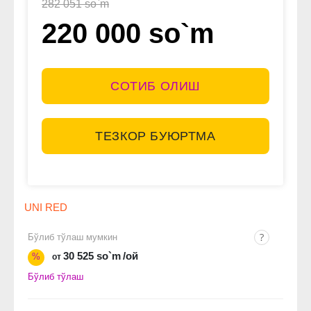
282 051 so`m
220 000 so`m
СОТИБ ОЛИШ
ТЕЗКОР БУЮРТМА
UNI RED
Бўлиб тўлаш мумкин
30 525 so`m
/ой
%
от
Бўлиб тўлаш