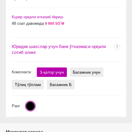
Курер орқали етказиб бериш
48 соат давомида
9 900 SO`M
Юридик шахслар учун банк ўтказмаси орқали
сотиб олинг
Комплекти
3-қатор учун
Багажник учун
Тўлиқ тўплам
Багажник Б
Ранг
Махсулот хақида