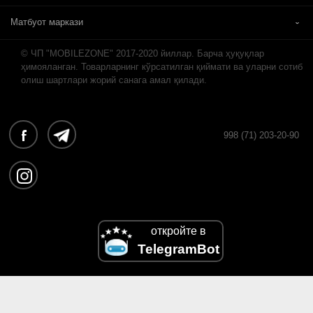
Матбуот маркази
© ЧП "MOBILEZONE" 2017-2020 йиллар. Барча ҳуқуқлар
ҳимояланган. Товарларнинг кўрсатилган қиймати ва уларни сотиб
олиш шартлари жорий санага амал қилади.
998 (71) 203-20-90
откройте в
TelegramBot