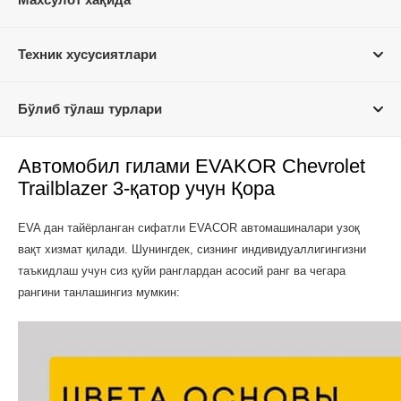
Техник хусусиятлари
Бўлиб тўлаш турлари
Автомобил гилами EVAKOR Chevrolet
Trailblazer 3-қатор учун Қора
EVA дан тайёрланган сифатли EVACOR автомашиналари узоқ
вақт хизмат қилади. Шунингдек, сизнинг индивидуаллигингизни
таъкидлаш учун сиз қуйи ранглардан асосий ранг ва чегара
рангини танлашингиз мумкин: