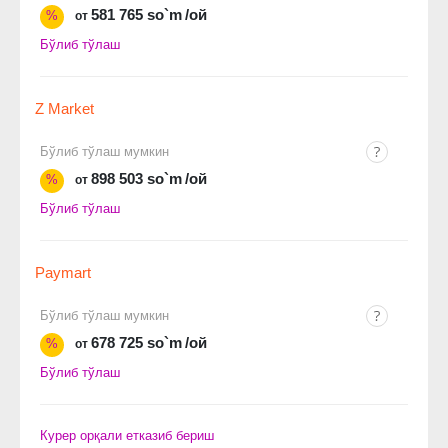
581 765 so`m
/ой
%
от
Бўлиб тўлаш
Z Market
Бўлиб тўлаш мумкин
898 503 so`m
/ой
%
от
Бўлиб тўлаш
Paymart
Бўлиб тўлаш мумкин
678 725 so`m
/ой
%
от
Бўлиб тўлаш
Курер орқали етказиб бериш