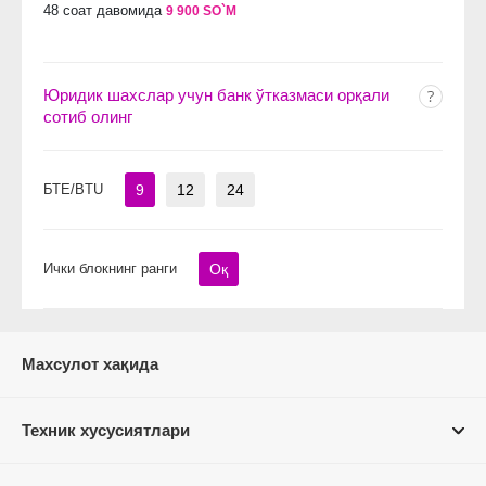
48 соат давомида
9 900 SO`M
Юридик шахслар учун банк ўтказмаси орқали
сотиб олинг
БТЕ/BTU
9
12
24
Ички блокнинг ранги
Оқ
Махсулот хақида
Техник хусусиятлари