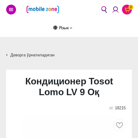
0
Язык
Деворга ўрнатиладиган
Кондиционер Tosot
Lomo LV 9 Оқ
id:
18215