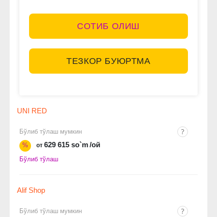
СОТИБ ОЛИШ
ТЕЗКОР БУЮРТМА
UNI RED
Бўлиб тўлаш мумкин
629 615 so`m
/ой
%
от
Бўлиб тўлаш
Alif Shop
Бўлиб тўлаш мумкин