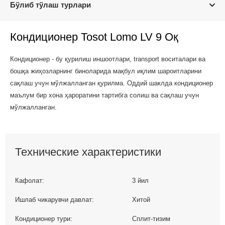
Бўлиб тўлаш турлари
Кондиционер Tosot Lomo LV 9 Оқ
Кондиционер - бу қурилиш иншоотлари, transport воситалари ва
бошқа жиҳозларнинг биноларида мақбул иқлим шароитларини
сақлаш учун мўлжалланган қурилма. Оддий шаклда кондиционер
маълум бир хона ҳароратини тартибга солиш ва сақлаш учун
мўлжалланган.
Технические характеристики
Кафолат:
3 йил
Ишлаб чикарувчи давлат:
Хитой
Кондиционер тури:
Сплит-тизим