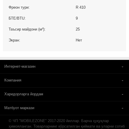
Фреон тури:
R 410
БТЕ/BTU:
9
Таъсир майдони (м²):
25
Экран:
Нет
Интернет-магазин
Компания
Харидорларга йордам
Матбуот маркази
© ЧП "MOBILEZONE" 2017-2020 йиллар. Барча ҳуқуқлар
ҳимояланган. Товарларнинг кўрсатилган қиймати ва уларни сотиб