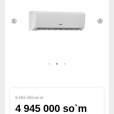
6 181 250 so`m
4 945 000 so`m