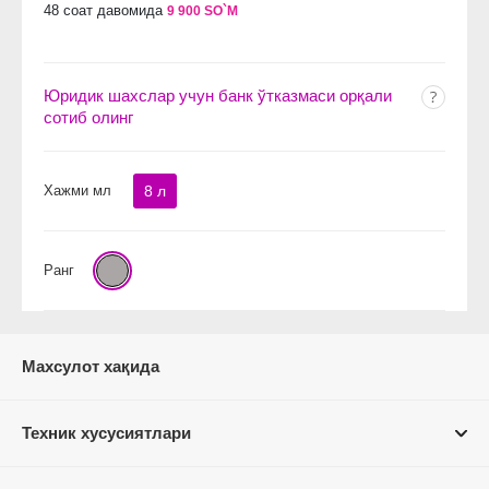
48 соат давомида
9 900 SO`M
Юридик шахслар учун банк ўтказмаси орқали
сотиб олинг
Хажми мл
8 л
Ранг
Махсулот хақида
Техник хусусиятлари