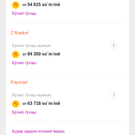
54 615 so`m
/ой
%
от
Бўлиб тўлаш
Z Market
Бўлиб тўлаш мумкин
84 350 so`m
/ой
%
от
Бўлиб тўлаш
Paymart
Бўлиб тўлаш мумкин
63 718 so`m
/ой
%
от
Бўлиб тўлаш
Курер орқали етказиб бериш