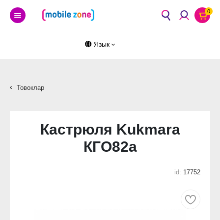
0
Язык
Товоклар
Кастрюля Kukmara
КГО82а
id:
17752