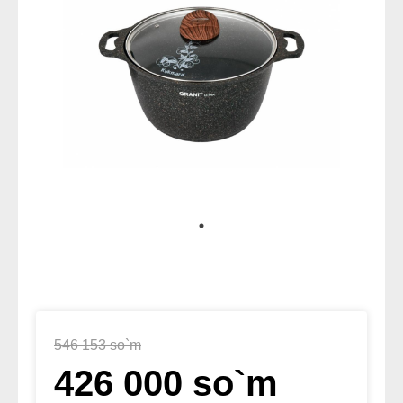
546 153 so`m
426 000 so`m