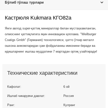
Бўлиб тўлаш турлари
Кастрюля Kukmara КГО82а
Янги авлод super-қаттиқ минераллар билан мустаҳкамланган,
олмоснинг қаттиқлигига яқин инновацион қоплама. "Weilburger
Coatigs Gmbh" (Германия) технологияси, ҳатто ўткир металл
ошхона анжомларидан ҳам фойдаланиш имконини беради ва
идишларнинг ишлаш муддатини 7 мартадан ортиқ узайтиради!
Технические характеристики
Кафолат:
6 ой
Ишлаб чикарувчи давлат:
Россия
Ранг:
Кулранг