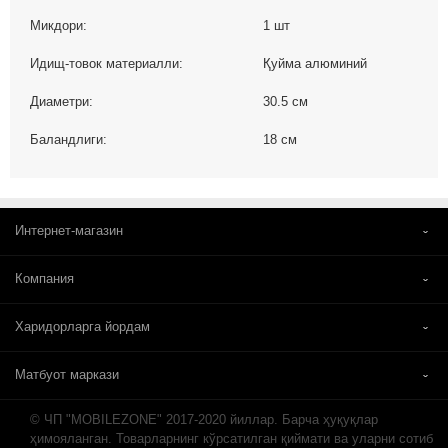
Микдори:
1 шт
Идищ-товок материалли:
Қуйма алюминий
Диаметри:
30.5 см
Баландлиги:
18 см
Интернет-магазин
Компания
Харидорларга йордам
Матбуот маркази
© ЧП "MOBILEZONE" 2017-2020 йиллар. Барча ҳуқуқлар
ҳимояланган. Товарларнинг кўрсатилган қиймати ва уларни сотиб