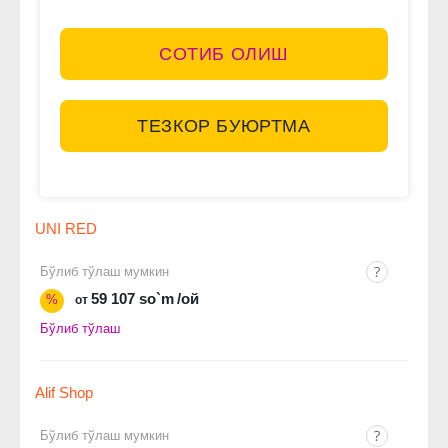
СОТИБ ОЛИШ
ТЕЗКОР БУЮРТМА
UNI RED
Бўлиб тўлаш мумкин
59 107 so`m
/ой
%
от
Бўлиб тўлаш
Alif Shop
Бўлиб тўлаш мумкин