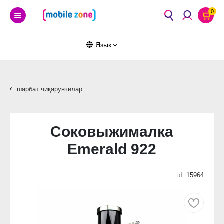
0
Язык
шарбат чиқарувчилар
Соковыжималка
Emerald 922
id:
15964