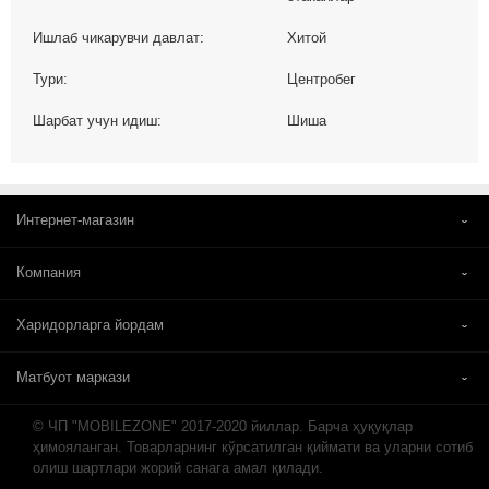
Ишлаб чикарувчи давлат:
Хитой
Тури:
Центробег
Шарбат учун идиш:
Шиша
Интернет-магазин
Компания
Харидорларга йордам
Матбуот маркази
© ЧП "MOBILEZONE" 2017-2020 йиллар. Барча ҳуқуқлар
ҳимояланган. Товарларнинг кўрсатилган қиймати ва уларни сотиб
олиш шартлари жорий санага амал қилади.