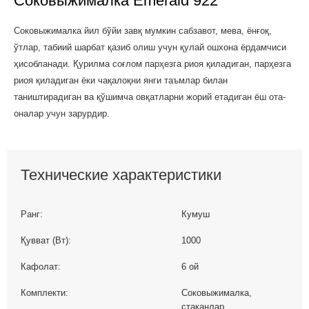
Соковыжималка Emerald 922
Соковыжималка йил бўйи завқ мумкин сабзавот, мева, ёнғоқ,
ўтлар, табиий шарбат қазиб олиш учун қулай ошхона ёрдамчиси
ҳисобланади. Қурилма соғлом парҳезга риоя қиладиган, парҳезга
риоя қиладиган ёки чақалоқни янги таъмлар билан
таништирадиган ва қўшимча овқатларни жорий етадиган ёш ота-
оналар учун зарурдир.
Технические характеристики
Ранг:
Кумуш
Қувват (Вт):
1000
Кафолат:
6 ой
Комплекти:
Соковыжималка,
стаканлар