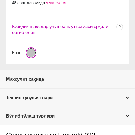
48 соат давомида
9 900 SO`M
Юридик шахслар учун банк ўтказмаси орқали
сотиб олинг
Ранг
Махсулот хақида
Техник хусусиятлари
Бўлиб тўлаш турлари