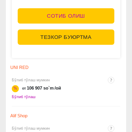
СОТИБ ОЛИШ
ТЕЗКОР БУЮРТМА
UNI RED
Бўлиб тўлаш мумкин
106 907 so`m
/ой
%
от
Бўлиб тўлаш
Alif Shop
Бўлиб тўлаш мумкин