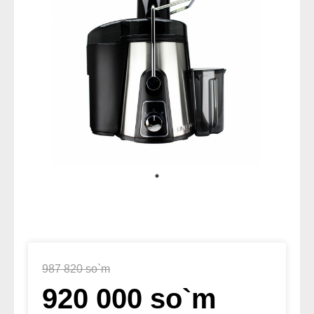
987 820 so`m
920 000 so`m