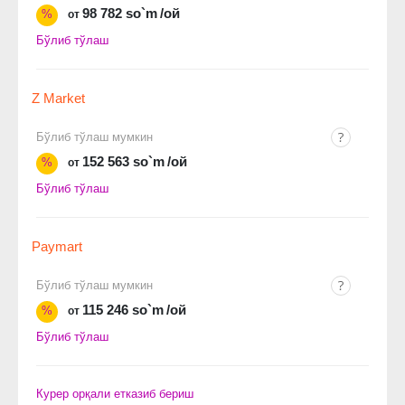
98 782 so`m
/ой
%
от
Бўлиб тўлаш
Z Market
Бўлиб тўлаш мумкин
152 563 so`m
/ой
%
от
Бўлиб тўлаш
Paymart
Бўлиб тўлаш мумкин
115 246 so`m
/ой
%
от
Бўлиб тўлаш
Курер орқали етказиб бериш