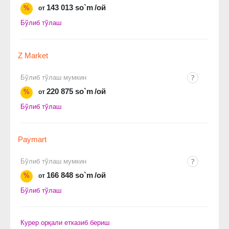
143 013 so`m
/ой
%
от
Бўлиб тўлаш
Z Market
Бўлиб тўлаш мумкин
220 875 so`m
/ой
%
от
Бўлиб тўлаш
Paymart
Бўлиб тўлаш мумкин
166 848 so`m
/ой
%
от
Бўлиб тўлаш
Курер орқали етказиб бериш