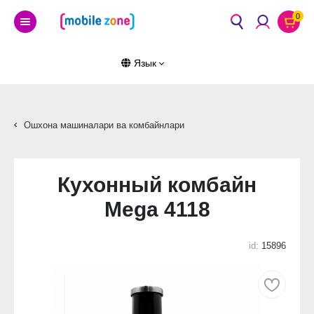
0
Язык
Ошхона машиналари ва комбайнлари
Кухонный комбайн
Mega 4118
id:
15896