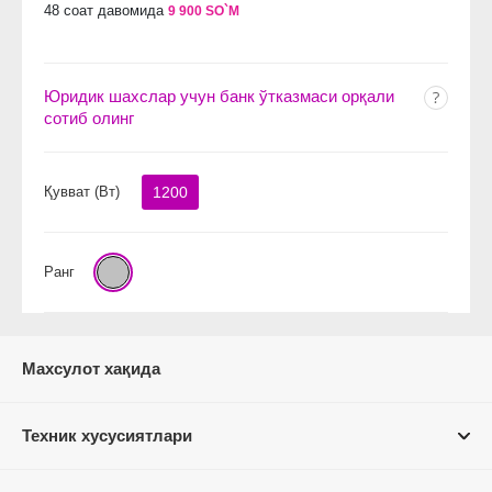
48 соат давомида
9 900 SO`M
Юридик шахслар учун банк ўтказмаси орқали
сотиб олинг
Қувват (Вт)
1200
Ранг
Махсулот хақида
Техник хусусиятлари