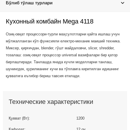
Бўлиб тўлаш турлари
Кухонный комбайн Mega 4118
Озиқ-овқат процессори-турли маҳсулотларни қайта ишлаш учун
мўлжалланган кўп функсияли електро-механик маиший техника.
Миксер, қирғичдан, blender, гўшт майдаловчи, slicer, shredder,
тозалаш: озиқ-овқат процессор universal вазифалари бир қатор
бирлаштиради. Танлашда янада кучли моделларни танлаш,
шунингдек, қурилманинг кучи ва тўпламга киритилган идишнинг
қувватига еътибор бериш тавсия етилади.
Технические характеристики
Қувват (Вт):
1200
Кафолат:
12 oy