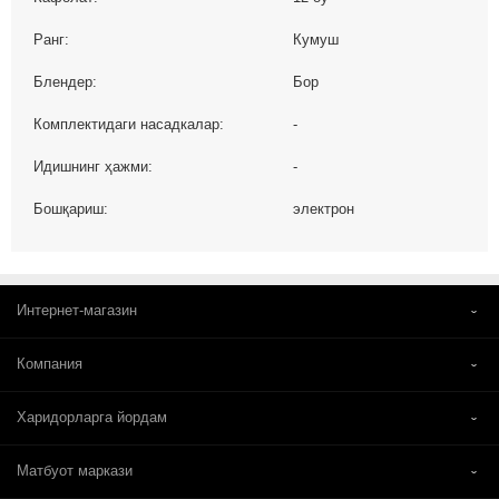
Ранг:
Кумуш
Блендер:
Бор
Комплектидаги насадкалар:
-
Идишнинг ҳажми:
-
Бошқариш:
электрон
Интернет-магазин
Компания
Харидорларга йордам
Матбуот маркази