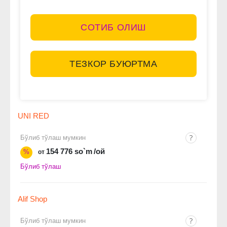
СОТИБ ОЛИШ
ТЕЗКОР БУЮРТМА
UNI RED
Бўлиб тўлаш мумкин
154 776 so`m
/ой
%
от
Бўлиб тўлаш
Alif Shop
Бўлиб тўлаш мумкин