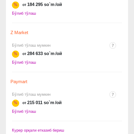
184 295 so`m
/ой
%
от
Бўлиб тўлаш
Z Market
Бўлиб тўлаш мумкин
284 633 so`m
/ой
%
от
Бўлиб тўлаш
Paymart
Бўлиб тўлаш мумкин
215 011 so`m
/ой
%
от
Бўлиб тўлаш
Курер орқали етказиб бериш