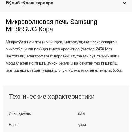
Бўлиб тўлаш турлари
Микроволновая печь Samsung
ME88SUG Қора
Микротўлқинли печ (шунингдек, микротўлқинли печ; ескирган.
микротўлқинли печ)-дециметр оралиғида (одатда 2450 Мгц
частотали) електромагнит нурланиш туфайли сув таркибидаги
моддаларни иситишга имкон берувчи ва овқатни тез пишириш,
иситиш ёки муздан тушириш учун мўлжалланган електр асбоби.
Технические характеристики
Ички ҳажми:
23 л
Ранг:
Қора