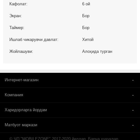
Кафолат:
6 ой
Экран:
Бор
Таймер:
Бор
Ишлаб чикарувчи давлат:
Хитой
Жойлашуви:
Алоҳида турган
Интернет-магазин
Компания
Харидорларга йордам
Матбуот маркази
© ЧП "MOBILEZONE" 2017-2020 йиллар. Барча ҳуқуқлар