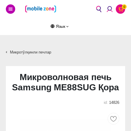
0
Язык
Микротўлқинли печлар
Микроволновая печь
Samsung ME88SUG Қора
id:
14826