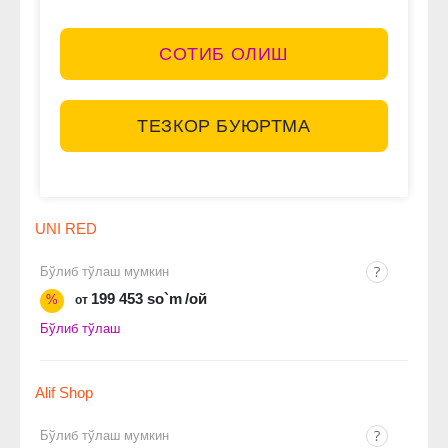
СОТИБ ОЛИШ
ТЕЗКОР БУЮРТМА
UNI RED
Бўлиб тўлаш мумкин
199 453 so`m
/ой
%
от
Бўлиб тўлаш
Alif Shop
Бўлиб тўлаш мумкин