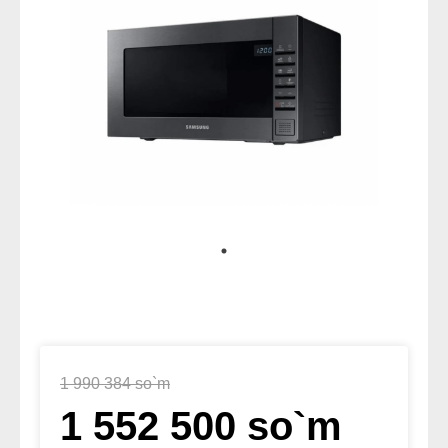
1 990 384 so`m
1 552 500 so`m