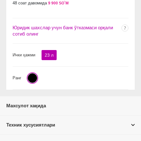
48 соат давомида
9 900 SO`M
Юридик шахслар учун банк ўтказмаси орқали
сотиб олинг
Ички ҳажми
23 л
Ранг
Махсулот хақида
Техник хусусиятлари