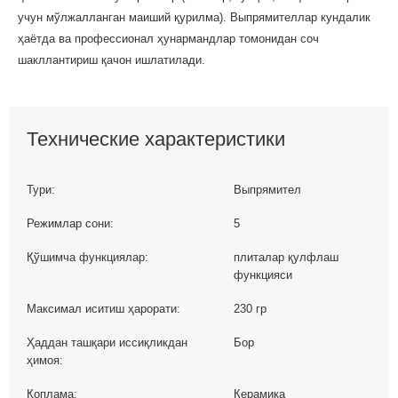
учун мўлжалланган маиший қурилма). Выпрямителлар кундалик
ҳаётда ва профессионал ҳунармандлар томонидан соч
шакллантириш қачон ишлатилади.
Технические характеристики
Тури:
Выпрямител
Режимлар сони:
5
Қўшимча функциялар:
плиталар қулфлаш
функцияси
Максимал иситиш ҳарорати:
230 гр
Ҳаддан ташқари иссиқликдан
Бор
ҳимоя:
Қоплама:
Керамика