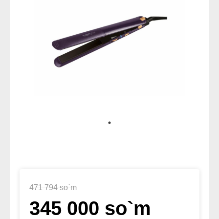
471 794 so`m
345 000 so`m