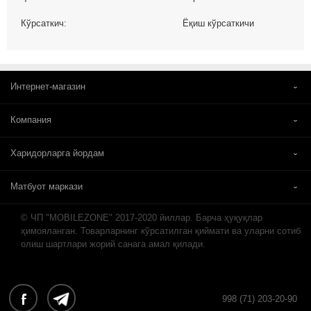
Кўрсаткич:
Ёқиш кўрсаткичи
Интернет-магазин
Компания
Харидорларга йордам
Матбуот маркази
© ЧП "MOBILEZONE" 2017-2020 йиллар. Барча ҳуқуқлар
ҳимояланган. Товарларнинг кўрсатилган қиймати ва уларни сотиб
олиш шартлари жорий санага амал қилади.
998 (71) 203-20-90