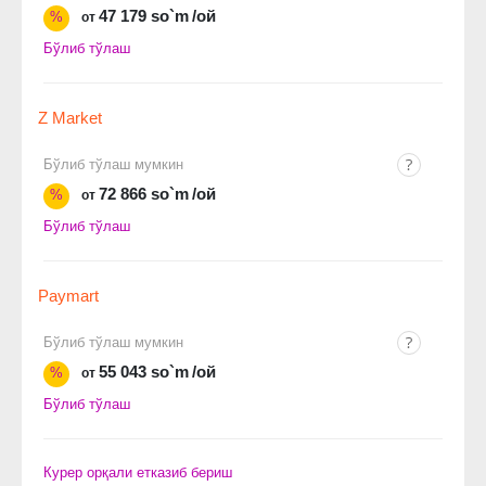
47 179 so`m
/ой
%
от
Бўлиб тўлаш
Z Market
Бўлиб тўлаш мумкин
72 866 so`m
/ой
%
от
Бўлиб тўлаш
Paymart
Бўлиб тўлаш мумкин
55 043 so`m
/ой
%
от
Бўлиб тўлаш
Курер орқали етказиб бериш