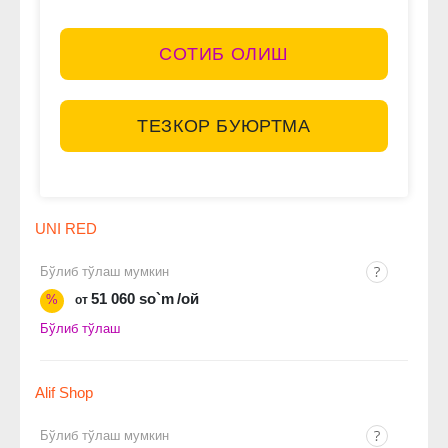
СОТИБ ОЛИШ
ТЕЗКОР БУЮРТМА
UNI RED
Бўлиб тўлаш мумкин
51 060 so`m
/ой
%
от
Бўлиб тўлаш
Alif Shop
Бўлиб тўлаш мумкин