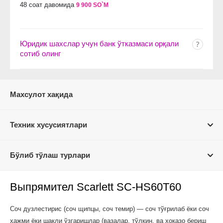
48 соат давомида
9 900 SO`M
Юридик шахслар учун банк ўтказмаси орқали
сотиб олинг
Махсулот хақида
Техник хусусиятлари
Бўлиб тўлаш турлари
Выпрямител Scarlett SC-HS60T60
Соч дузлестирис (соч щипцы, соч темир) — соч тўғрилаб ёки соч
ҳажми ёки шакли ўзгаришлар (вазалар, тўлқин, ва ҳоказо бериш