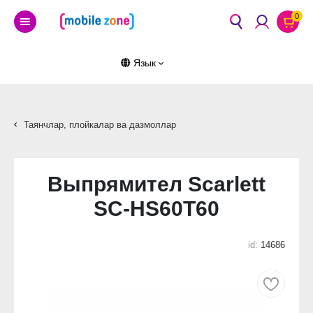
0
Язык
Таянчлар, плойкалар ва дазмоллар
Выпрямител Scarlett
SC-HS60T60
id:
14686