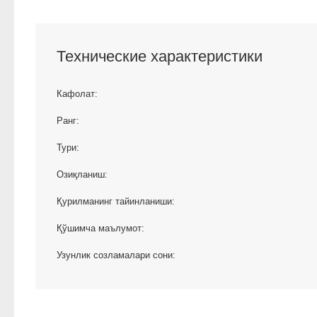
Технические характеристики
Кафолат:
Ранг:
Тури:
Озиқланиш:
Қурилманинг тайинланиши:
Қўшимча маълумот:
Узунлик созламалари сони: