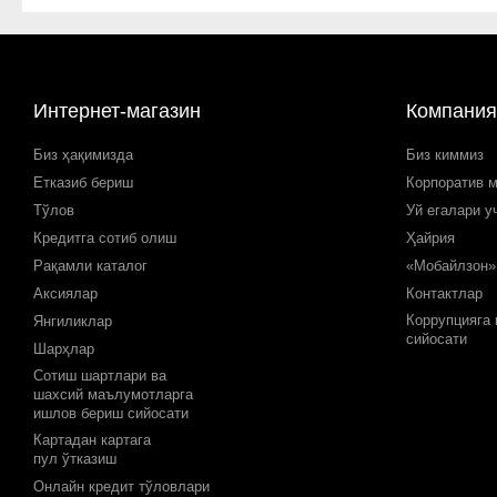
Интернет-магазин
Компания
Биз ҳақимизда
Биз киммиз
Етказиб бериш
Корпоратив 
Тўлов
Уй егалари у
Кредитга сотиб олиш
Ҳайрия
Рақамли каталог
«Мобайлзон»
Аксиялар
Контактлар
Коррупцияга
Янгиликлар
сийосати
Шарҳлар
Сотиш шартлари ва
шахсий маълумотларга
ишлов бериш сийосати
Картадан картага
пул ўтказиш
Онлайн кредит тўловлари