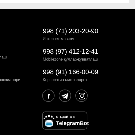
998 (71) 203-20-90
Интернет-магазин
998 (97) 412-12-41
рлаш
Mobilezone қўллаб-қувватлаш
998 (91) 166-00-09
манзиллари
Корпоратив мижозларга
откройте в
TelegramBot