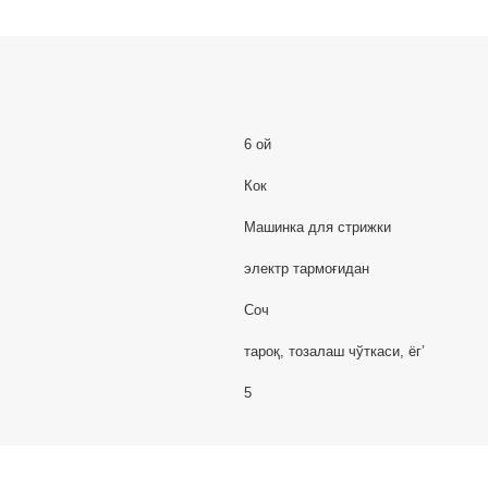
6 ой
Кок
Машинка для стрижки
электр тармоғидан
Соч
тароқ, тозалаш чўткаси, ёг’
5