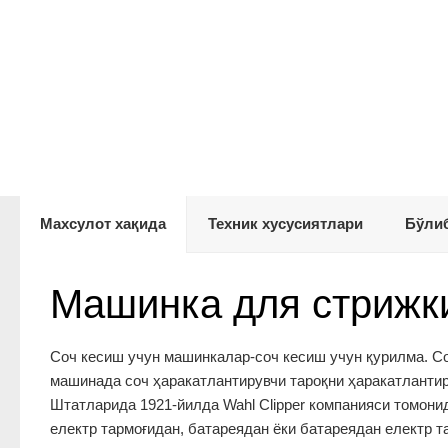
Махсулот хақида
Техник хусусиятлари
Бўлиб
Машинка для стрижки
Соч кесиш учун машинкалар-соч кесиш учун қурилма. Со
машинада соч ҳаракатлантирувчи тароқни ҳаракатлантир
Штатларида 1921-йилда Wahl Clipper компанияси томони
електр тармоғидан, батареядан ёки батареядан електр т