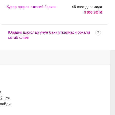
Курер орқали етказиб бериш
48 соат давомида
9 900 SO`M
Юридик шахслар учун банк ўтказмаси орқали
сотиб олинг
и
 қўшма
лайди: