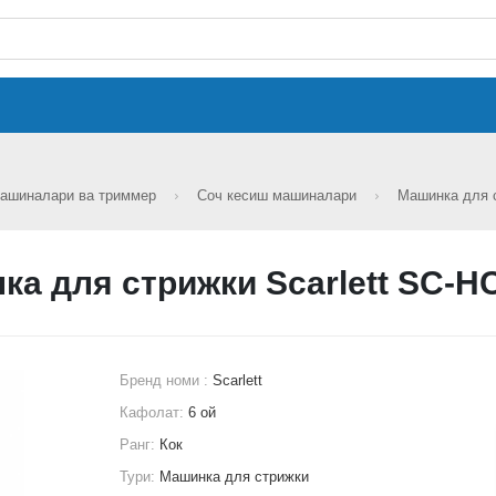
машиналари ва триммер
Соч кесиш машиналари
Машинка для 
ка для стрижки Scarlett SC-H
Бренд номи :
Scarlett
Кафолат:
6 ой
Ранг:
Кок
Тури:
Машинка для стрижки