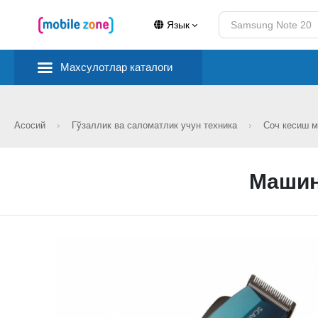
Язык
Махсулотлар каталоги
Асосий
Гўзаллик ва саломатлик учун техника
Соч кесиш 
Машин