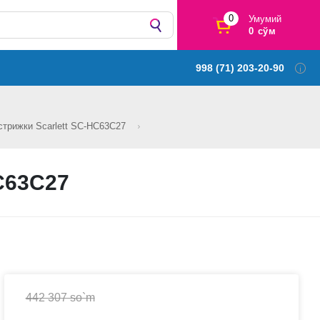
0
Умумий
0 сўм
998 (71) 203-20-90
стрижки Scarlett SC-HC63C27
C63C27
442 307 so`m