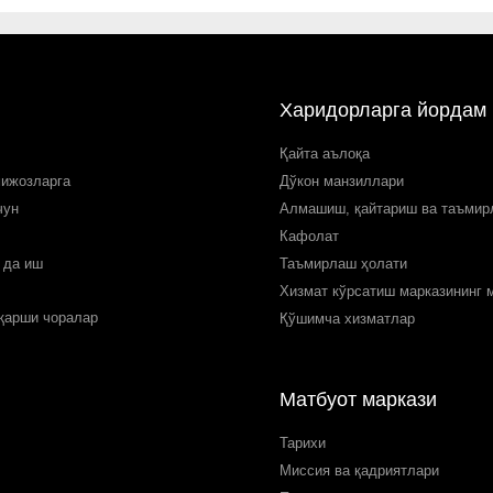
Харидорларга йордам
Қайта аълоқа
мижозларга
Дўкон манзиллари
чун
Алмашиш, қайтариш ва таъми
Кафолат
 да иш
Таъмирлаш ҳолати
Хизмат кўрсатиш марказининг 
 қарши чоралар
Қўшимча хизматлар
Матбуот маркази
Тарихи
Миссия ва қадриятлари