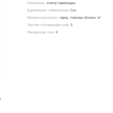
Озиқланиш:
электр тармоғидан
Қурилманинг тайинланиши:
Соч
Қўшимча маълумот:
тароқ, тозалаш чўткаси, ёг’
Узунлик созламалари сони:
5
Насадкалар сони:
4