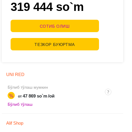
319 444 so`m
СОТИБ ОЛИШ
ТЕЗКОР БУЮРТМА
UNI RED
Бўлиб тўлаш мумкин
%
47 869 so`m
/ой
от
Бўлиб тўлаш
Alif Shop