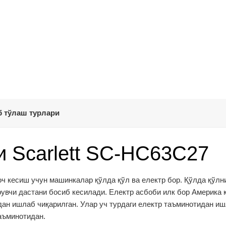
 тўлаш турлари
 Scarlett SC-HC63C27
ч кесиш учун машинкалар қўлда қўл ва електр бор. Қўлда қўлн
увчи дастани босиб кесилади. Електр асбоби илк бор Америка
дан ишлаб чиқарилган. Улар уч турдаги електр таъминотидан иш
аъминотидан.