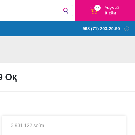
0
Умумий
0 сўм
998 (71) 203-20-90
9 Оқ
3 931 122 so`m