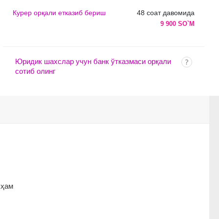
Курер орқали етказиб бериш
48 соат давомида
9 900 SO`M
Юридик шахслар учун банк ўтказмаси орқали
сотиб олинг
 ҳам