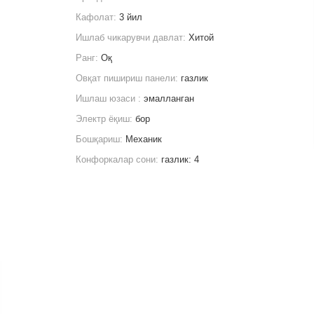
Кафолат:
3 йил
Ишлаб чикарувчи давлат:
Хитой
Ранг:
Оқ
Овқат пишириш панели:
газлик
Ишлаш юзаси :
эмалланган
Электр ёқиш:
бор
Бошқариш:
Механик
Конфоркалар сони:
газлик: 4