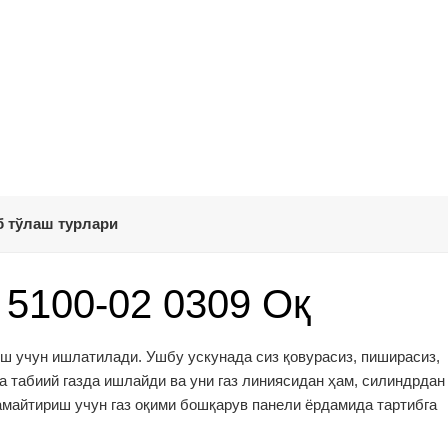
 тўлаш турлари
 5100-02 0309 Оқ
ш учун ишлатилади. Ушбу ускунада сиз қовурасиз, пиширасиз,
а табиий газда ишлайди ва уни газ линиясидан ҳам, силиндрдан
амайтириш учун газ оқими бошқарув панели ёрдамида тартибга