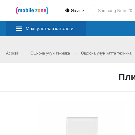
Язык
Махсулотлар каталоги
Асосий
Ошхона учун техника
Ошхона учун катта техника
Пли