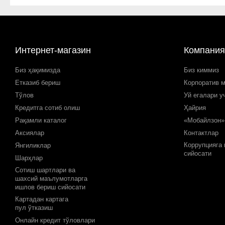
Интернет-магазин
Компания
Биз ҳақимизда
Биз киммиз
Етказиб бериш
Корпоратив 
Тўлов
Уй егалари у
Кредитга сотиб олиш
Ҳайрия
Рақамли каталог
«Мобайлзон»
Аксиялар
Контактлар
Коррупцияга
Янгиликлар
сийосати
Шарҳлар
Сотиш шартлари ва
шахсий маълумотларга
ишлов бериш сийосати
Картадан картага
пул ўтказиш
Онлайн кредит тўловлари