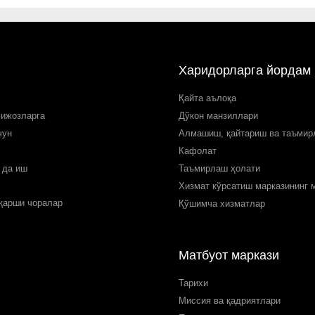
Харидорларга йордам
Қайта аълоқа
мижозларга
Дўкон манзиллари
чун
Алмашиш, қайтариш ва таъми
Кафолат
 да иш
Таъмирлаш ҳолати
Хизмат кўрсатиш марказининг 
 қарши чоралар
Қўшимча хизматлар
Матбуот маркази
Тарихи
Миссия ва қадриятлари