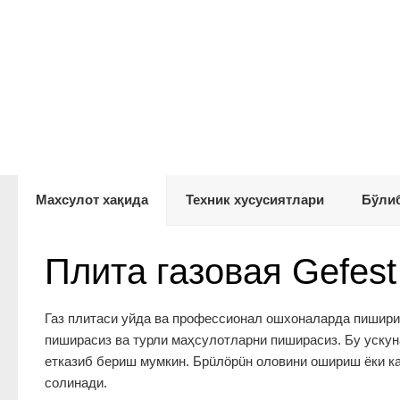
Махсулот хақида
Техник хусусиятлари
Бўлиб
Плита газовая Gefest
Газ плитаси уйда ва профессионал ошхоналарда пишири
пиширасиз ва турли маҳсулотларни пиширасиз. Бу ускун
етказиб бериш мумкин. Брüлöрüн оловини ошириш ёки к
солинади.