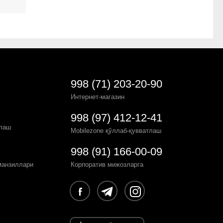
998 (71) 203-20-90
Интернет-магазин
998 (97) 412-12-41
рлаш
Mobilezone қўллаб-қувватлаш
998 (91) 166-00-09
манзиллари
Корпоратив мижозларга