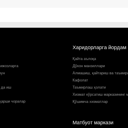
Харидорларга йордам
Қайта аълоқа
мижозларга
Дўкон манзиллари
чун
Алмашиш, қайтариш ва таъми
Кафолат
 да иш
Таъмирлаш ҳолати
Хизмат кўрсатиш марказининг 
 қарши чоралар
Қўшимча хизматлар
Матбуот маркази