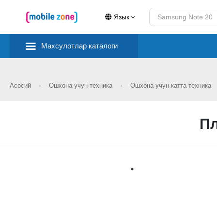
Язык
Махсулотлар каталоги
Асосий
Ошхона учун техника
Ошхона учун катта техника
Пл