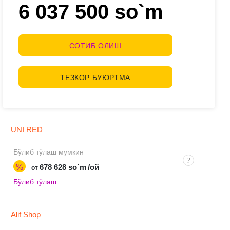
6 037 500 so`m
СОТИБ ОЛИШ
ТЕЗКОР БУЮРТМА
UNI RED
Бўлиб тўлаш мумкин
%
678 628 so`m
/ой
от
Бўлиб тўлаш
Alif Shop