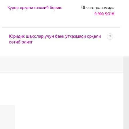
Курер орқали етказиб бериш
48 соат давомида
9 900 SO`M
Юридик шахслар учун банк ўтказмаси орқали
сотиб олинг