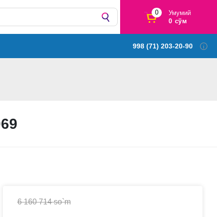
0
Умумий
0 сўм
998 (71) 203-20-90
069
6 160 714 so`m