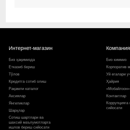
Интернет-магазин
Компания
Биз ҳақимизда
Биз киммиз
Етказиб бериш
Корпоратив 
Тўлов
Уй егалари у
Кредитга сотиб олиш
Ҳайрия
Рақамли каталог
«Мобайлзон»
Аксиялар
Контактлар
Коррупцияга
Янгиликлар
сийосати
Шарҳлар
Сотиш шартлари ва
шахсий маълумотларга
ишлов бериш сийосати