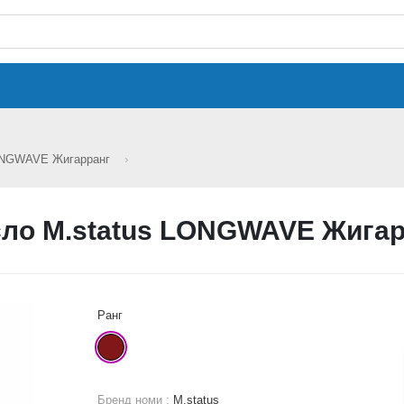
LONGWAVE Жигарранг
сло M.status LONGWAVE Жигар
Ранг
Бренд номи :
M.status