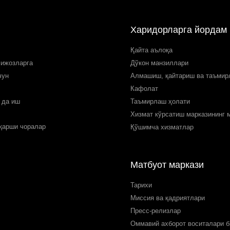
Харидорларга йордам
Қайта аълоқа
мижозларга
Дўкон манзиллари
чун
Алмашиш, қайтариш ва таъми
Кафолат
 да иш
Таъмирлаш ҳолати
Хизмат кўрсатиш марказининг 
 қарши чоралар
Қўшимча хизматлар
Матбуот маркази
Тарихи
Миссия ва қадриятлари
Пресс-релизлар
Оммавий ахборот воситалари б