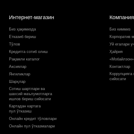
Интернет-магазин
Компания
Биз ҳақимизда
Биз киммиз
Етказиб бериш
Корпоратив 
Тўлов
Уй егалари у
Кредитга сотиб олиш
Ҳайрия
Рақамли каталог
«Мобайлзон»
Аксиялар
Контактлар
Коррупцияга
Янгиликлар
сийосати
Шарҳлар
Сотиш шартлари ва
шахсий маълумотларга
ишлов бериш сийосати
Картадан картага
пул ўтказиш
Онлайн кредит тўловлари
Онлайн пул ўтказмалари