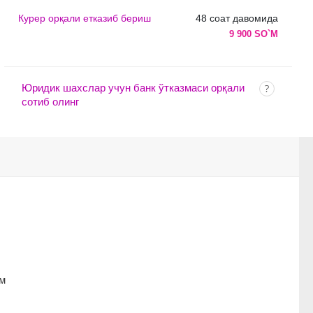
Курер орқали етказиб бериш
48 соат давомида
9 900 SO`M
Юридик шахслар учун банк ўтказмаси орқали
сотиб олинг
им