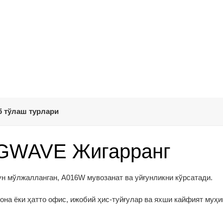
 тўлаш турлари
NGWAVE Жигарранг
н мўлжалланган, A016W мувозанат ва уйғунликни кўрсатади.
она ёки ҳатто офис, ижобий ҳис-туйғулар ва яхши кайфият муҳ