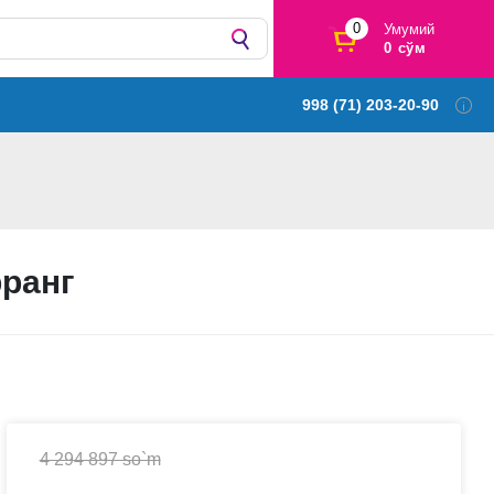
0
Умумий
0 сўм
998 (71) 203-20-90
ранг
4 294 897 so`m