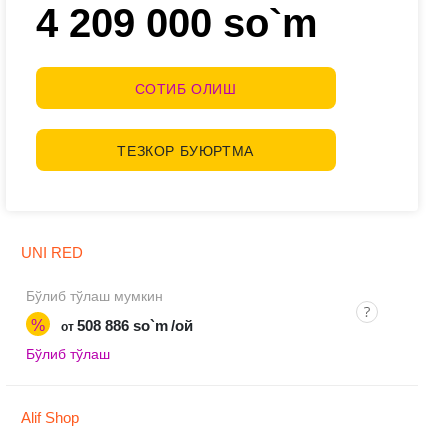
4 209 000 so`m
СОТИБ ОЛИШ
ТЕЗКОР БУЮРТМА
UNI RED
Бўлиб тўлаш мумкин
%
508 886 so`m
/ой
от
Бўлиб тўлаш
Alif Shop