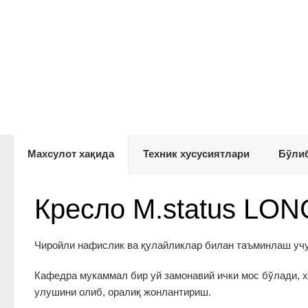
Махсулот хақида
Техник хусусиятлари
Бўлиб
Кресло M.status LO
Чиройли нафислик ва қулайликлар билан таъминлаш учу
Кафедра мукаммал бир уй замонавий ички мос бўлади, х
улушини олиб, оралиқ жонлантириш.