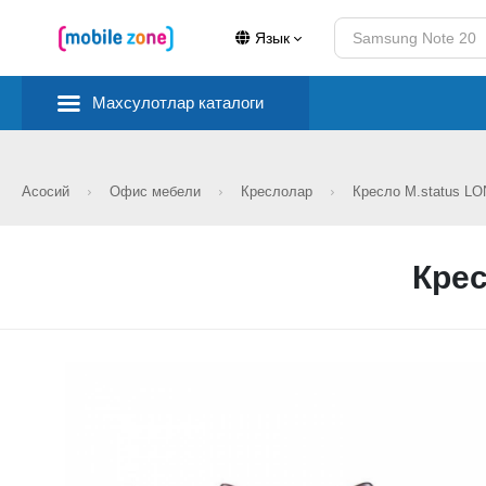
Язык
Махсулотлар каталоги
Асосий
Офис мебели
Креслолар
Кресло M.status 
Кре