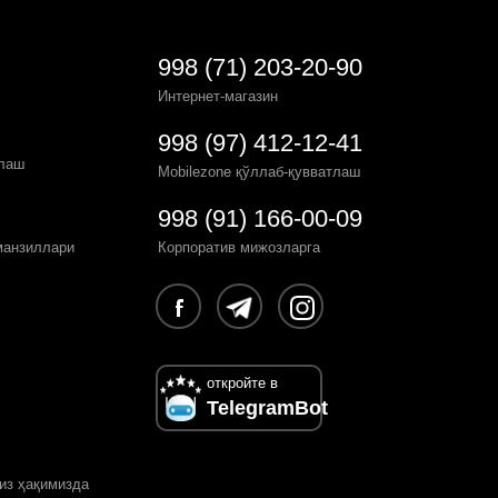
998 (71) 203-20-90
Интернет-магазин
998 (97) 412-12-41
рлаш
Mobilezone қўллаб-қувватлаш
998 (91) 166-00-09
манзиллари
Корпоратив мижозларга
откройте в
TelegramBot
из ҳақимизда