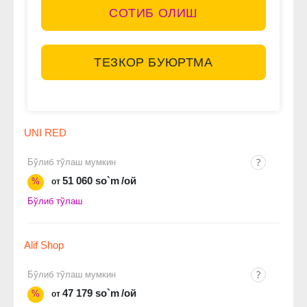
СОТИБ ОЛИШ
ТЕЗКОР БУЮРТМА
UNI RED
Бўлиб тўлаш мумкин
51 060 so`m
/ой
%
от
Бўлиб тўлаш
Alif Shop
Бўлиб тўлаш мумкин
47 179 so`m
/ой
%
от