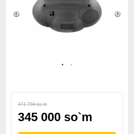
471 794 so`m
345 000 so`m