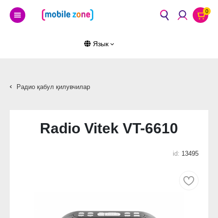
0
Язык
Радио қабул қилувчилар
Radio Vitek VT-6610
id:
13495