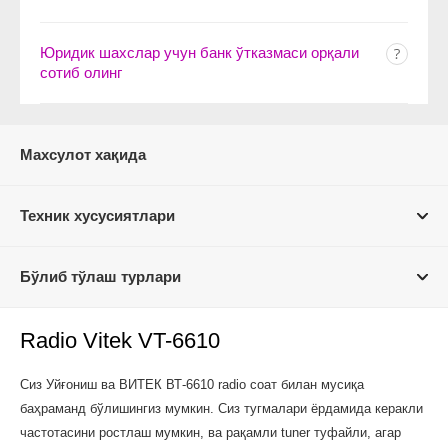
Юридик шахслар учун банк ўтказмаси орқали
сотиб олинг
Махсулот хақида
Техник хусусиятлари
Бўлиб тўлаш турлари
Radio Vitek VT-6610
Сиз Уйғониш ва ВИТЕК ВТ-6610 radio соат билан мусиқа
баҳраманд бўлишингиз мумкин. Сиз тугмалари ёрдамида керакли
частотасини ростлаш мумкин, ва рақамли tuner туфайли, агар