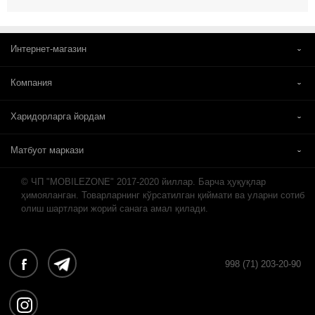
Интернет-магазин
Компания
Харидорларга йордам
Матбуот маркази
© ЧП "MOBILEZONE" 2017-2020 йиллар. Барча ҳуқуқлар
ҳимояланган. Товарларнинг кўрсатилган қиймати ва уларни сотиб
олиш шартлари жорий санага амал қилади.
998 (71) 203-20-90