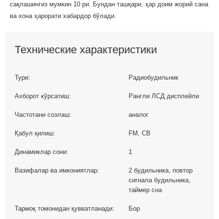
сақлашингиз мумкин 10 ри. Бундан ташқари, ҳар доим жорий сана
ва хона ҳарорати хабардор бўлади.
Технические характеристики
Тури:
Радиобудильник
Ахборот кўрсатиш:
Рангли ЛCД дисплейли
Частотани созлаш:
аналог
Қабул қилиш:
FM, СВ
Динамиклар сони:
1
Вазифалар ва имкониятлар:
2 будильника, повтор
сигнала будильника,
таймер сна
Тармоқ томонидан қувватланади:
Бор