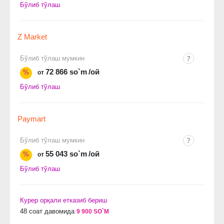
Бўлиб тўлаш
Z Market
Бўлиб тўлаш мумкин
72 866 so`m
/ой
%
от
Бўлиб тўлаш
Paymart
Бўлиб тўлаш мумкин
55 043 so`m
/ой
%
от
Бўлиб тўлаш
Курер орқали етказиб бериш
48 соат давомида
9 900 SO`M