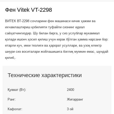
Фен Vitek VT-2298
ВИТЕК ВТ-2298 сочларини фен машинаси кичик ҳажми ва
ихчамлаштириш қобилияти туфайли сизнинг идеал
саёҳатчингиздир. Шу билан бирга, у сиз услублар мукаммал
қолади ишонч ҳосил қилиш учун керак бўлган ҳамма нарсани бор:
етарли куч, икки тезлиги ва ҳарорат усуллари, ва узоқ електр
шнури сиз воситалари жойлашишига боғлиқ мумкин емас, шундай
қилиб,.
Технические характеристики
Қувват (Вт):
2400
Ранг:
Жигарранг
Кафолат:
3 ой