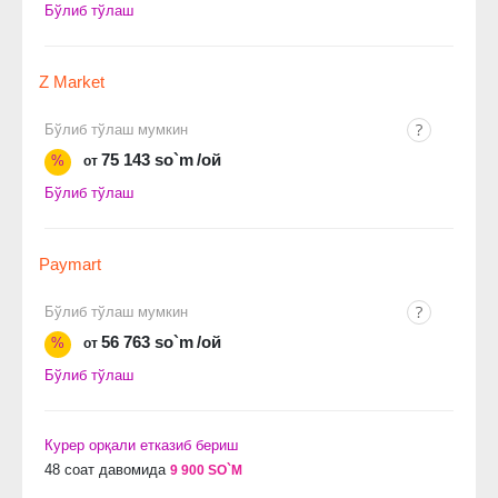
Бўлиб тўлаш
Z Market
Бўлиб тўлаш мумкин
75 143 so`m
/ой
%
от
Бўлиб тўлаш
Paymart
Бўлиб тўлаш мумкин
56 763 so`m
/ой
%
от
Бўлиб тўлаш
Курер орқали етказиб бериш
48 соат давомида
9 900 SO`M