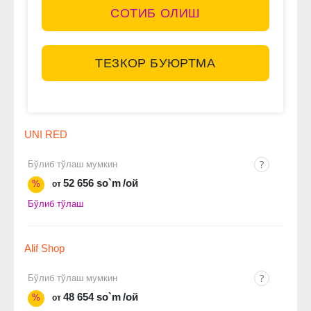
СОТИБ ОЛИШ
ТЕЗКОР БУЮРТМА
UNI RED
Бўлиб тўлаш мумкин
52 656 so`m
/ой
%
от
Бўлиб тўлаш
Alif Shop
Бўлиб тўлаш мумкин
48 654 so`m
/ой
%
от