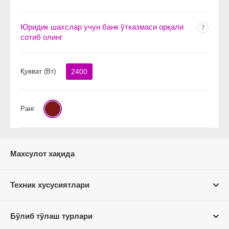
Юридик шахслар учун банк ўтказмаси орқали
сотиб олинг
Қувват (Вт)
2400
Ранг
Махсулот хақида
Техник хусусиятлари
Бўлиб тўлаш турлари