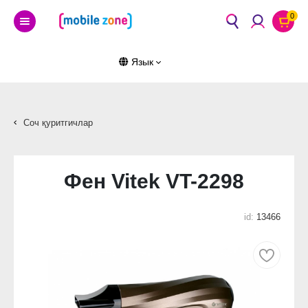
0
Язык
Соч қуритгичлар
Фен Vitek VT-2298
id:
13466