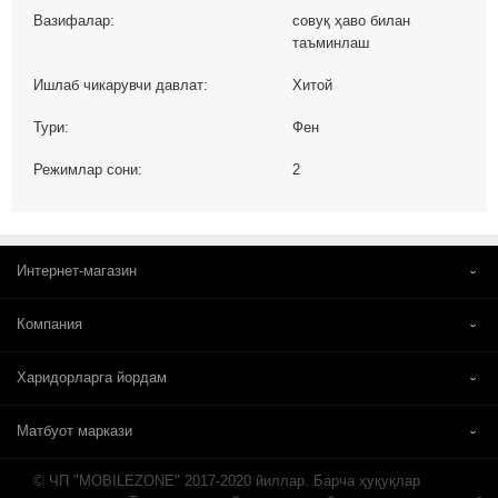
Вазифалар:
совуқ ҳаво билан
таъминлаш
Ишлаб чикарувчи давлат:
Хитой
Тури:
Фен
Режимлар сони:
2
Интернет-магазин
Компания
Харидорларга йордам
Матбуот маркази
© ЧП "MOBILEZONE" 2017-2020 йиллар. Барча ҳуқуқлар