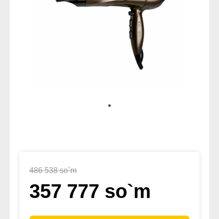
486 538 so`m
357 777 so`m