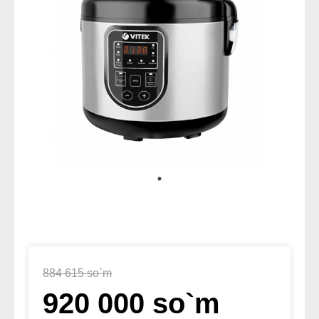
884 615 so`m
920 000 so`m