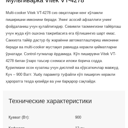
Мультиварка Vitek VT-4278
Multi-cooker Vitek VT-4278 сиз овқатларни кенг кўламли
пиширишни имконини беради. Унинг асосий афзаллиги унинг
фойдаланиш учун қулайлигидир. Севимли таомингизни тайёрлаш
учун жуда кўп ошхона тажрибасига ега бўлишингиз шарт емас.
Саккизта тайёр дастур бу жараённи автоматлаштириш имконини
беради ва multi-cooker мустақил равишда керакли қийматларни
ўрнатади. Control-тугмалар ёрдамида. Кўп пиширувчи Vitek VT-
4278 билан ўзаро таъсир схемаси иложи борича содда.
Қурилмани осон кузатиш учун дисплей ва кўрсаткичлар мавжуд.
Куч – 900 Ватт. Ушбу параметр туфайли кўп пиширгич керакли
ҳароратга тезда қизийди ва уни барқарор сақлайди.
Технические характеристики
Қувват (Вт):
900