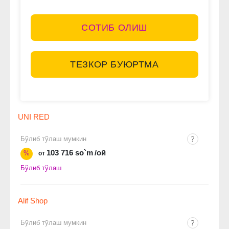
СОТИБ ОЛИШ
ТЕЗКОР БУЮРТМА
UNI RED
Бўлиб тўлаш мумкин
103 716 so`m
/ой
%
от
Бўлиб тўлаш
Alif Shop
Бўлиб тўлаш мумкин