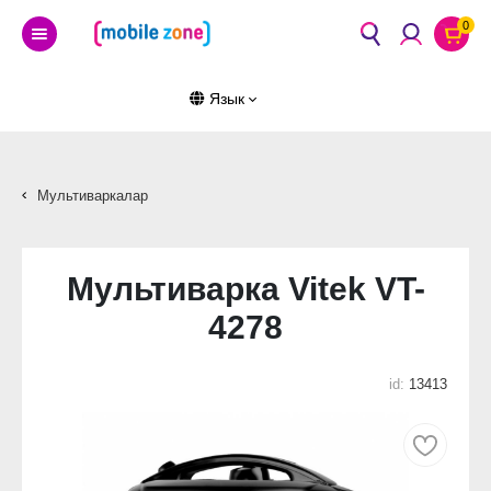
0
Язык
Мультиваркалар
Мультиварка Vitek VT-
4278
id:
13413