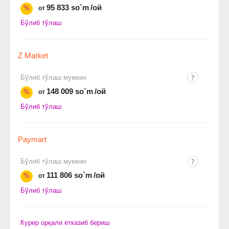
95 833 so`m
/ой
%
от
Бўлиб тўлаш
Z Market
Бўлиб тўлаш мумкин
148 009 so`m
/ой
%
от
Бўлиб тўлаш
Paymart
Бўлиб тўлаш мумкин
111 806 so`m
/ой
%
от
Бўлиб тўлаш
Курер орқали етказиб бериш