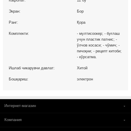
Кафолат:
12 oy
Экран:
Бор
Ранг:
Қора
Комплекти:
- мултиcоокер; - буғлаш
учун пластик патнис; -
ўлчов косаси; - чўмич; -
пичоқни; - рецепт китоби;
- кўрсатма.
Ишлаб чикарувчи давлат:
Хитой
Бошқариш:
электрон
Интернет-магазин
Компания