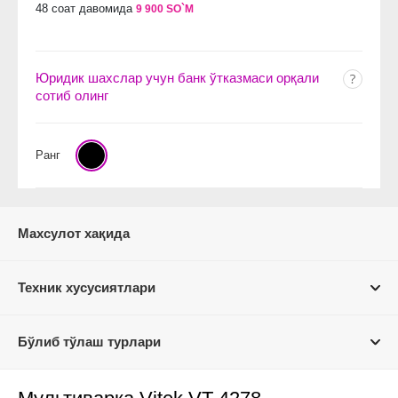
48 соат давомида
9 900 SO`M
Юридик шахслар учун банк ўтказмаси орқали
сотиб олинг
Ранг
Махсулот хақида
Техник хусусиятлари
Бўлиб тўлаш турлари