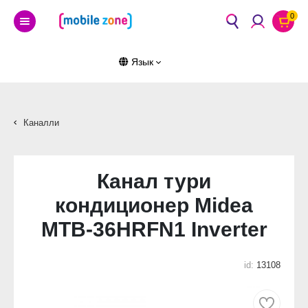
0
Язык
Каналли
Канал тури
кондиционер Midea
MTB-36HRFN1 Inverter
id:
13108