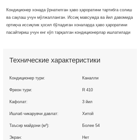
Кондиционер хонада ўрнатилган ҳаво ҳароратини тартибга солиш
ва сақлаш учун мўлжалланган. Иссиқ мавсумда ва йил давомида
ортиқча иссиқлик ҳосил бўладиган хоналарда ҳаво ҳароратини
пасайтириш учун енг кўп тарқалган кондиционерлар ишлатилади
Технические характеристики
Кондиционер тури:
Каналли
Фреон тури:
R 410
Кафолат:
3 йил
Ишлаб чикарувчи давлат:
Хитой
Таъсир майдони (м²):
Более 54
Экран:
Нет