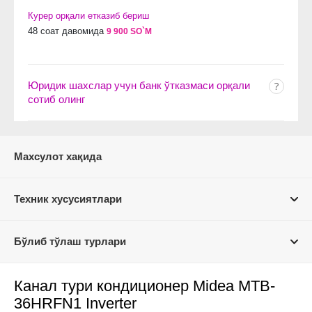
Курер орқали етказиб бериш
48 соат давомида
9 900 SO`M
Юридик шахслар учун банк ўтказмаси орқали
сотиб олинг
Махсулот хақида
Техник хусусиятлари
Бўлиб тўлаш турлари
Канал тури кондиционер Midea MTB-
36HRFN1 Inverter