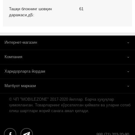
Ташқи блокнинг шовқин
61
даражаси,дБ:
Интернет-магазин
Компания
Харидорларга йордам
Матбуот маркази
© ЧП "MOBILEZONE" 2017-2020 йиллар. Барча ҳуқуқлар
ҳимояланган. Товарларнинг кўрсатилган қиймати ва уларни сотиб
олиш шартлари жорий санага амал қилади.
998 (71) 203-20-90