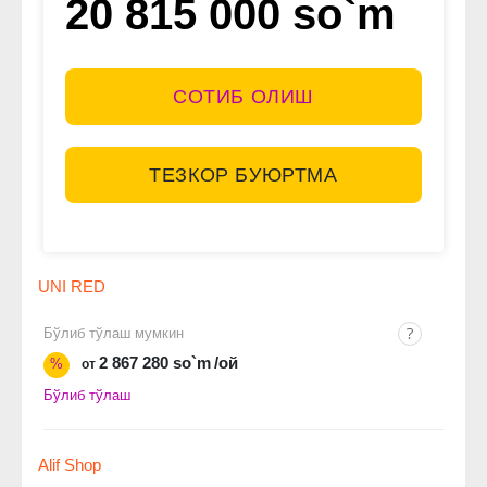
20 815 000 so`m
СОТИБ ОЛИШ
ТЕЗКОР БУЮРТМА
UNI RED
Бўлиб тўлаш мумкин
2 867 280 so`m
/ой
%
от
Бўлиб тўлаш
Alif Shop