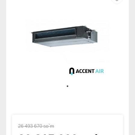
26 493 670 so`m