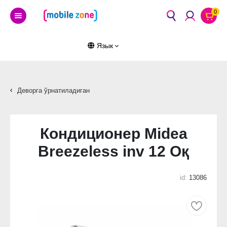
0
Язык
Деворга ўрнатиладиган
Кондиционер Midea
Breezeless inv 12 Оқ
id:
13086