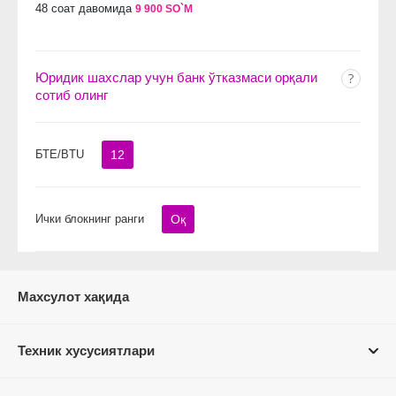
48 соат давомида
9 900 SO`M
Юридик шахслар учун банк ўтказмаси орқали
сотиб олинг
БТЕ/BTU
12
Ички блокнинг ранги
Оқ
Махсулот хақида
Техник хусусиятлари