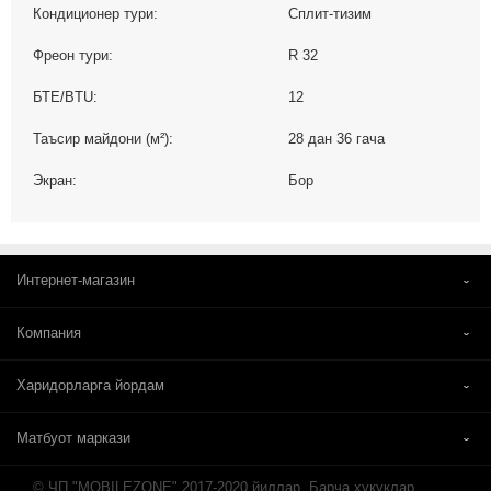
Кондиционер тури:
Сплит-тизим
Фреон тури:
R 32
БТЕ/BTU:
12
Таъсир майдони (м²):
28 дан 36 гача
Экран:
Бор
Интернет-магазин
Компания
Харидорларга йордам
Матбуот маркази
© ЧП "MOBILEZONE" 2017-2020 йиллар. Барча ҳуқуқлар