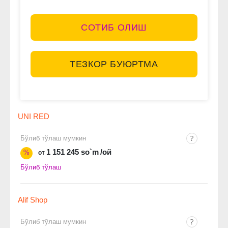
СОТИБ ОЛИШ
ТЕЗКОР БУЮРТМА
UNI RED
Бўлиб тўлаш мумкин
1 151 245 so`m
/ой
%
от
Бўлиб тўлаш
Alif Shop
Бўлиб тўлаш мумкин