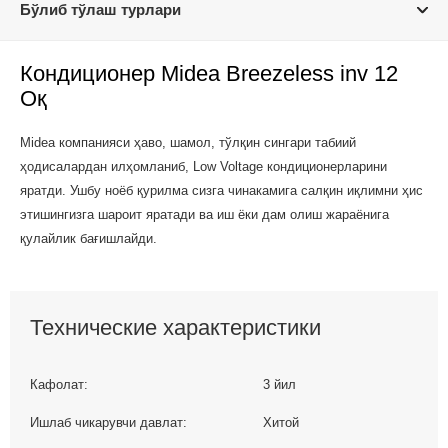
Бўлиб тўлаш турлари
Кондиционер Midea Breezeless inv 12
Оқ
Midea компанияси ҳаво, шамол, тўлқин сингари табиий
ҳодисалардан илҳомланиб, Low Voltage кондиционерларини
яратди. Ушбу ноёб қурилма сизга чинакамига салқин иқлимни ҳис
этишингизга шароит яратади ва иш ёки дам олиш жараёнига
қулайлик бағишлайди.
Технические характеристики
Кафолат:
3 йил
Ишлаб чикарувчи давлат:
Хитой