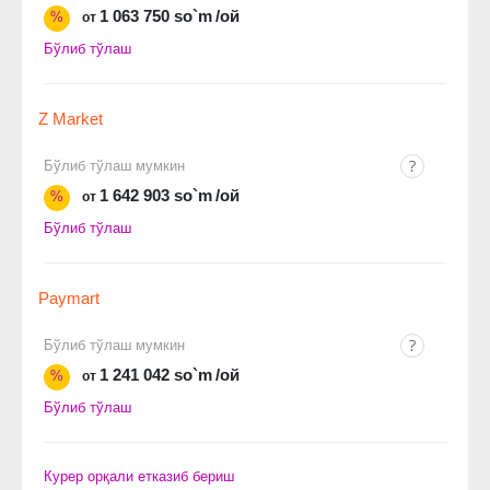
1 063 750 so`m
/ой
%
от
Бўлиб тўлаш
Z Market
Бўлиб тўлаш мумкин
1 642 903 so`m
/ой
%
от
Бўлиб тўлаш
Paymart
Бўлиб тўлаш мумкин
1 241 042 so`m
/ой
%
от
Бўлиб тўлаш
Курер орқали етказиб бериш