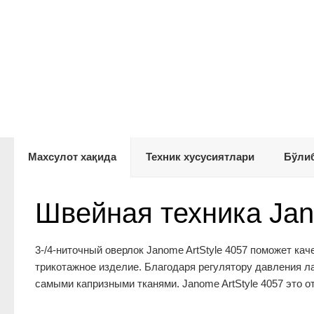
Махсулот хақида
Техник хусусиятлари
Бўлиб
Швейная техника Jano
3-/4-ниточный оверлок Janome ArtStyle 4057 поможет ка
трикотажное изделие. Благодаря регулятору давления л
самыми капризными тканями. Janome ArtStyle 4057 это 