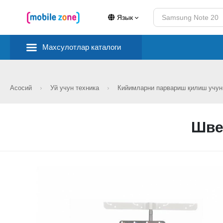
Язык
Махсулотлар каталоги
Асосий
Уй учун техника
Кийимларни парвариш қилиш учу
Швей