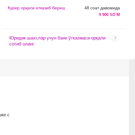
Курер орқали етказиб бериш
48 соат давомида
9 900 SO`M
Юридик шахслар учун банк ўтказмаси орқали
сотиб олинг
аже с