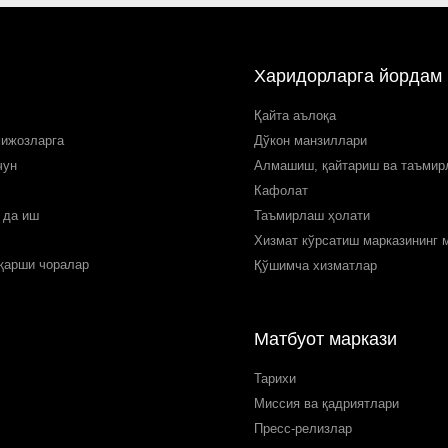
Харидорларга йордам
Қайта аълоқа
мижозларга
Дўкон манзиллари
чун
Алмашиш, қайтариш ва таъми
Кафолат
 да иш
Таъмирлаш ҳолати
Хизмат кўрсатиш марказининг 
 қарши чоралар
Қўшимча хизматлар
Матбуот маркази
Тарихи
Миссия ва қадриятлари
Пресс-релизлар