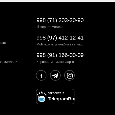
998 (71) 203-20-90
Интернет-магазин
998 (97) 412-12-41
рлаш
Mobilezone қўллаб-қувватлаш
998 (91) 166-00-09
манзиллари
Корпоратив мижозларга
откройте в
TelegramBot