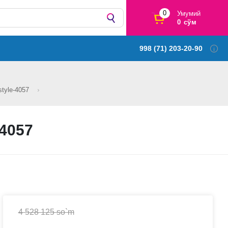
0
Умумий
0 сўм
998 (71) 203-20-90
style-4057
-4057
4 528 125 so`m