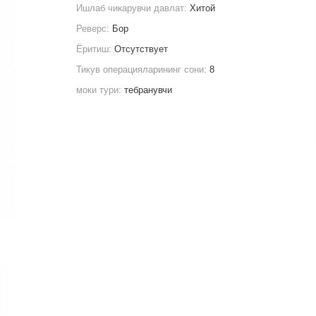
Ишлаб чикарувчи давлат:
Хитой
Реверс:
Бор
Ёритиш:
Отсутствует
Тикув операцияларининг сони:
8
моки тури:
тебранувчи