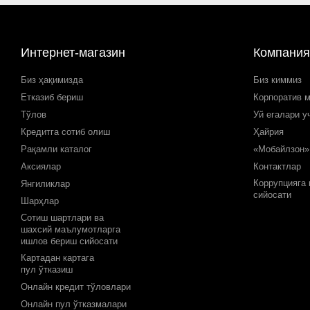
Интернет-магазин
Компания
Биз ҳақимизда
Биз киммиз
Етказиб бериш
Корпоратив 
Тўлов
Уй егалари у
Кредитга сотиб олиш
Ҳайрия
Рақамли каталог
«Мобайлзон»
Аксиялар
Контактлар
Коррупцияга
Янгиликлар
сийосати
Шарҳлар
Сотиш шартлари ва
шахсий маълумотларга
ишлов бериш сийосати
Картадан картага
пул ўтказиш
Онлайн кредит тўловлари
Онлайн пул ўтказмалари