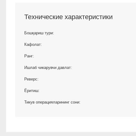
Технические характеристики
Бошқариш тури:
Кафолат:
Ранг:
Ишлаб чикарувчи давлат:
Реверс:
Ёритиш:
Тикув операцияларининг сони: