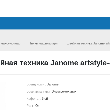
н маҳсулотлар
Тикув машиналари
Швейная техника Janome art
ная техника Janome artstyle
Бренд номи :
Janome
Бошқариш тури:
Электромеханик
Кафолат:
6 ой
Ранг:
Оқ