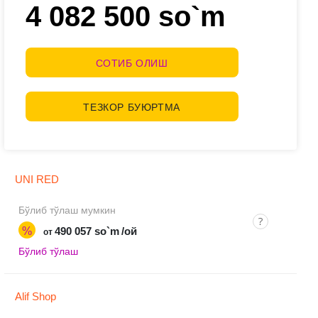
4 082 500 so`m
СОТИБ ОЛИШ
ТЕЗКОР БУЮРТМА
UNI RED
Бўлиб тўлаш мумкин
%
490 057 so`m
/ой
от
Бўлиб тўлаш
Alif Shop