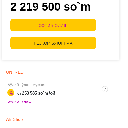
2 219 500 so`m
СОТИБ ОЛИШ
ТЕЗКОР БУЮРТМА
UNI RED
Бўлиб тўлаш мумкин
%
253 585 so`m
/ой
от
Бўлиб тўлаш
Alif Shop