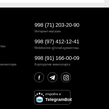
998 (71) 203-20-90
Интернет-магазин
998 (97) 412-12-41
рлаш
Mobilezone қўллаб-қувватлаш
998 (91) 166-00-09
манзиллари
Корпоратив мижозларга
откройте в
TelegramBot