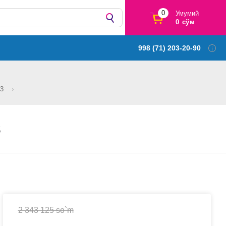
0
Умумий
0 сўм
998 (71) 203-20-90
-3
3
2 343 125 so`m