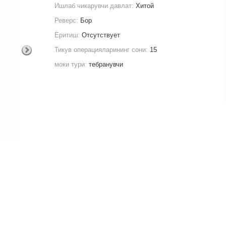
Ишлаб чикарувчи давлат:
Хитой
Реверс:
Бор
Ёритиш:
Отсутствует
Тикув операцияларининг сони:
15
моки тури:
тебранувчи