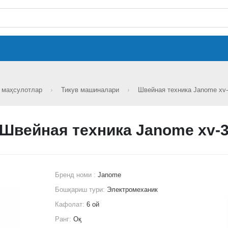
н маҳсулотлар
Тикув машиналари
Швейная техника Janome xv
Швейная техника Janome xv-
Бренд номи :
Janome
Бошқариш тури:
Электромеханик
Кафолат:
6 ой
Ранг:
Оқ