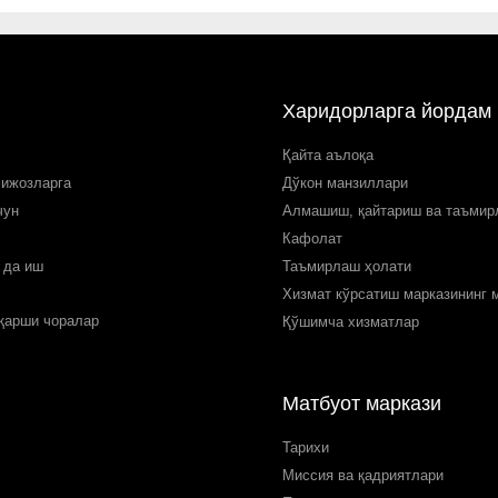
Харидорларга йордам
Қайта аълоқа
мижозларга
Дўкон манзиллари
чун
Алмашиш, қайтариш ва таъми
Кафолат
 да иш
Таъмирлаш ҳолати
Хизмат кўрсатиш марказининг 
 қарши чоралар
Қўшимча хизматлар
Матбуот маркази
Тарихи
Миссия ва қадриятлари