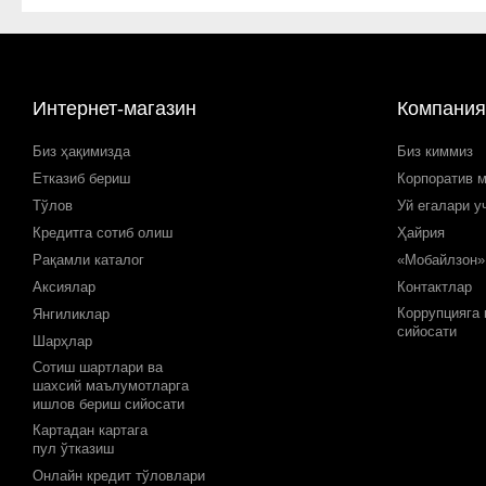
Интернет-магазин
Компания
Биз ҳақимизда
Биз киммиз
Етказиб бериш
Корпоратив 
Тўлов
Уй егалари у
Кредитга сотиб олиш
Ҳайрия
Рақамли каталог
«Мобайлзон»
Аксиялар
Контактлар
Коррупцияга
Янгиликлар
сийосати
Шарҳлар
Сотиш шартлари ва
шахсий маълумотларга
ишлов бериш сийосати
Картадан картага
пул ўтказиш
Онлайн кредит тўловлари