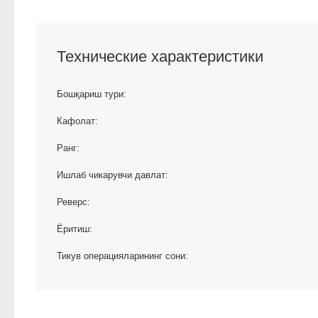
Технические характеристики
Бошқариш тури:
Кафолат:
Ранг:
Ишлаб чикарувчи давлат:
Реверс:
Ёритиш:
Тикув операцияларининг сони: