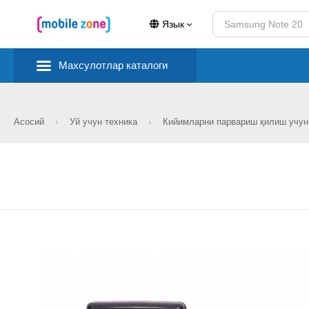
Язык
Махсулотлар каталоги
Асосий
Уй учун техника
Кийимларни парвариш қилиш учу