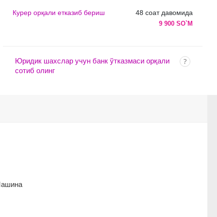
Курер орқали етказиб бериш
48 соат давомида
9 900 SO`M
Юридик шахслар учун банк ўтказмаси орқали
сотиб олинг
 Машина