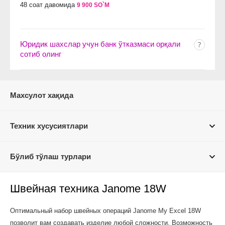
48 соат давомида
9 900 SO`M
Юридик шахслар учун банк ўтказмаси орқали
сотиб олинг
Махсулот хақида
Техник хусусиятлари
Бўлиб тўлаш турлари
Швейная техника Janome 18W
Оптимальный набор швейных операций Janome My Excel 18W
позволит вам создавать изделие любой сложности. Возможность