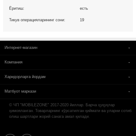
Ёритиш:
есть
Тикув операцияларининг сони:
19
Интернет-магазин
Компания
Харидорларга йордам
Матбуот маркази
© ЧП "MOBILEZONE" 2017-2020 йиллар. Барча ҳуқуқлар
ҳимояланган. Товарларнинг кўрсатилган қиймати ва уларни сотиб
олиш шартлари жорий санага амал қилади.