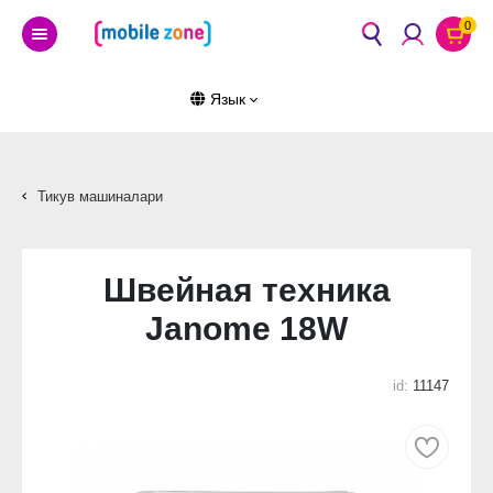
0
Язык
Тикув машиналари
Швейная техника
Janome 18W
id:
11147