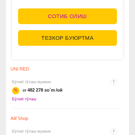
СОТИБ ОЛИШ
ТЕЗКОР БУЮРТМА
UNI RED
Бўлиб тўлаш мумкин
482 278 so`m
/ой
%
от
Бўлиб тўлаш
Alif Shop
Бўлиб тўлаш мумкин