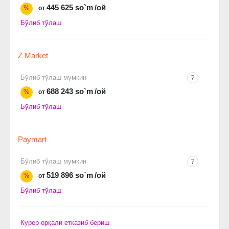
445 625 so`m
/ой
%
от
Бўлиб тўлаш
Z Market
Бўлиб тўлаш мумкин
688 243 so`m
/ой
%
от
Бўлиб тўлаш
Paymart
Бўлиб тўлаш мумкин
519 896 so`m
/ой
%
от
Бўлиб тўлаш
Курер орқали етказиб бериш