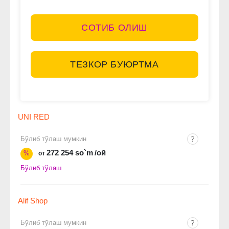
СОТИБ ОЛИШ
ТЕЗКОР БУЮРТМА
UNI RED
Бўлиб тўлаш мумкин
272 254 so`m
/ой
%
от
Бўлиб тўлаш
Alif Shop
Бўлиб тўлаш мумкин