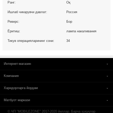
Ранг:
Оқ
Ишлаб чикарувчи давлат:
Россия
Реверс:
Бор
Ёритиш:
лампа накаливания
Тикув операцияларининг сони:
34
Интернет-магазин
Компания
Харидорларга йордам
Матбуот маркази
© ЧП "MOBILEZONE" 2017-2020 йиллар. Барча ҳуқуқлар