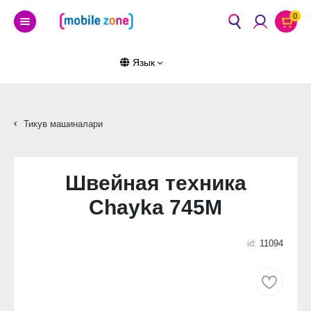
0
Язык
Тикув машиналари
Швейная техника
Chayka 745М
id:
11094