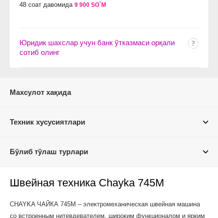
48 соат давомида
9 900 SO`M
Юридик шахслар учун банк ўтказмаси орқали
сотиб олинг
Махсулот хақида
Техник хусусиятлари
Бўлиб тўлаш турлари
Швейная техника Chayka 745М
CHAYKA ЧАЙКА 745М – электромеханическая швейная машина
со встроенным нитевдевателем, широким функционалом и ярким