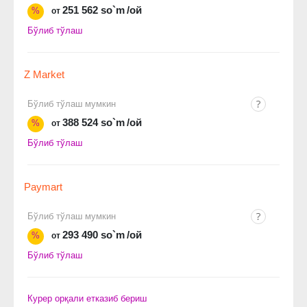
251 562 so`m
/ой
%
от
Бўлиб тўлаш
Z Market
Бўлиб тўлаш мумкин
388 524 so`m
/ой
%
от
Бўлиб тўлаш
Paymart
Бўлиб тўлаш мумкин
293 490 so`m
/ой
%
от
Бўлиб тўлаш
Курер орқали етказиб бериш