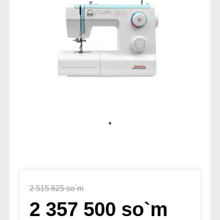
2 515 625 so`m
2 357 500 so`m