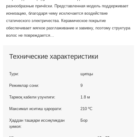
разнообразные причёски. Представленная модель поддерживает
ионизацию, благодаря чему исключается воздействие
статического электричества. Керамическое покрытие
обеспечивает мягкое разглаживание и завивку, поэтому структура
волос не повреждается…
Технические характеристики
Тури:
щипцы
Режимлар сони:
9
Тармоқ кабели узунлиги:
1.8 м
Максимал иситиш ҳарорати:
210 ºС
Ҳаддан ташқари иссиқликдан
Бор
ҳимоя: