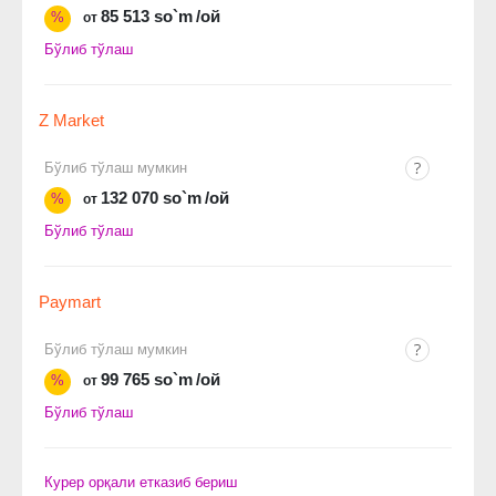
85 513 so`m
/ой
%
от
Бўлиб тўлаш
Z Market
Бўлиб тўлаш мумкин
132 070 so`m
/ой
%
от
Бўлиб тўлаш
Paymart
Бўлиб тўлаш мумкин
99 765 so`m
/ой
%
от
Бўлиб тўлаш
Курер орқали етказиб бериш