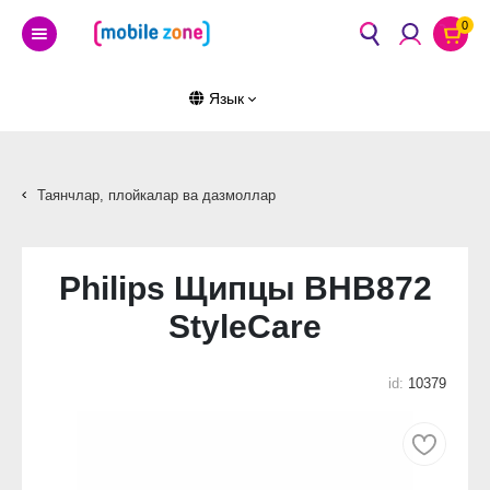
0
Язык
Таянчлар, плойкалар ва дазмоллар
Philips Щипцы BHB872
StyleCare
id:
10379