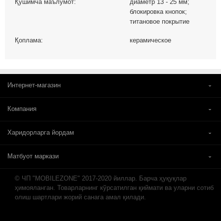
Қўшимча маълумот:
диаметр 13 - 25 мм;
блокировка кнопок;
титановое покрытие
Қоплама:
керамическое
Интернет-магазин
Компания
Харидорларга йордам
Матбуот маркази
© ЧП "MOBILEZONE" 2017-2020 йиллар. Барча ҳуқуқлар
ҳимояланган. Товарларнинг кўрсатилган қиймати ва уларни сотиб
олиш шартлари жорий санага амал қилади.