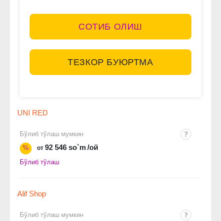
СОТИБ ОЛИШ
ТЕЗКОР БУЮРТМА
UNI RED
Бўлиб тўлаш мумкин
92 546 so`m
/ой
%
от
Бўлиб тўлаш
Alif Shop
Бўлиб тўлаш мумкин