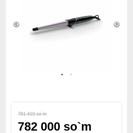
781 410 so`m
782 000 so`m