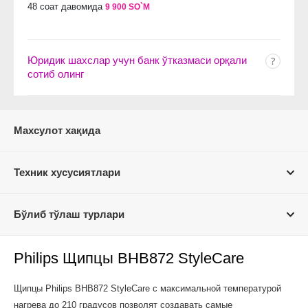
48 соат давомида
9 900 SO`M
Юридик шахслар учун банк ўтказмаси орқали
сотиб олинг
Махсулот хақида
Техник хусусиятлари
Бўлиб тўлаш турлари
Philips Щипцы BHB872 StyleCare
Щипцы Philips BHB872 StyleCare с максимальной температурой
нагрева до 210 градусов позволят создавать самые