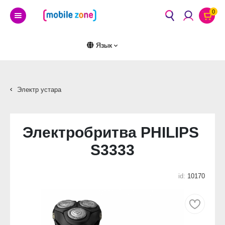
0
Язык
Электр устара
Электробритва PHILIPS
S3333
id:
10170