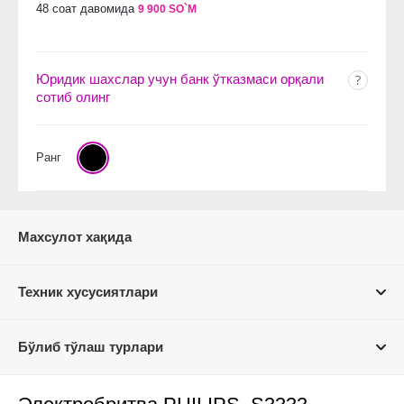
48 соат давомида
9 900 SO`M
Юридик шахслар учун банк ўтказмаси орқали
сотиб олинг
Ранг
Махсулот хақида
Техник хусусиятлари
Бўлиб тўлаш турлари