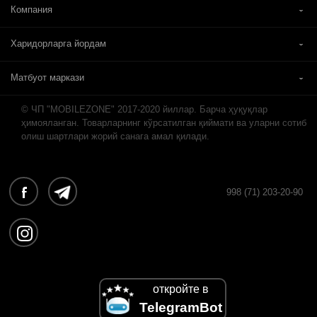
Компания
Харидорларга йордам
Матбуот маркази
© ЧП "MOBILEZONE" 2017-2020 йиллар. Барча ҳуқуқлар
ҳимояланган. Товарларнинг кўрсатилган қиймати ва уларни сотиб
олиш шартлари жорий санага амал қилади.
998 (71) 203-20-90
откройте в
TelegramBot