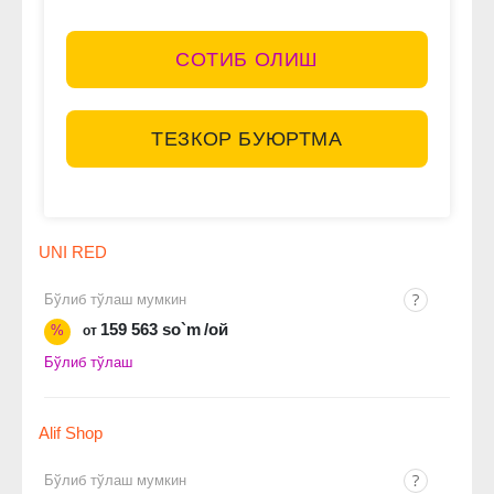
СОТИБ ОЛИШ
ТЕЗКОР БУЮРТМА
UNI RED
Бўлиб тўлаш мумкин
159 563 so`m
/ой
%
от
Бўлиб тўлаш
Alif Shop
Бўлиб тўлаш мумкин