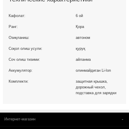
Кафолат:
6 ой
Ранг:
Қора
Озиқланиш:
автоном
Соқол олиш усули:
қуруқ
Соч олиш тизими:
айланма
Аккумулятор:
олинмайдиган Li-Ion
Комплекти:
защитная крышка,
дорожный чехол,
подставка для зарядки
Интернет-магазин