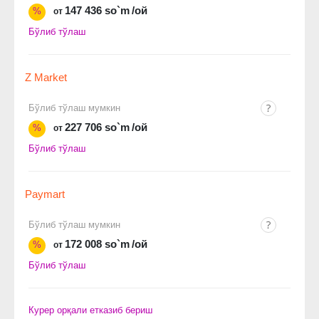
147 436 so`m
/ой
%
от
Бўлиб тўлаш
Z Market
Бўлиб тўлаш мумкин
227 706 so`m
/ой
%
от
Бўлиб тўлаш
Paymart
Бўлиб тўлаш мумкин
172 008 so`m
/ой
%
от
Бўлиб тўлаш
Курер орқали етказиб бериш