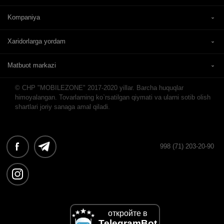
Kompaniya
Xaridorlarga yordam
Matbuot markazi
© CHP "MOBILEZONE" 2017-2020 yillar. Barcha huquqlar
himoyalangan. Tovarlarning ko`rsatilgan qiymati va ularni sotib olish
shartlari joriy sanaga amal qiladi.
998 (71) 203-20-90
откройте в
TelegramBot