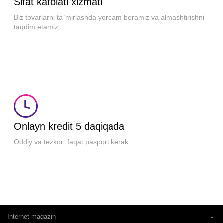
Sifat kafolati xizmati
Biz tovarlarni ta`mirlashda yordam beramiz va almashtirishni
taqdim etamiz.
Onlayn kredit
5 daqiqada
Oddiy va tezkor: faqat pasport kerak.
Internet-magazin