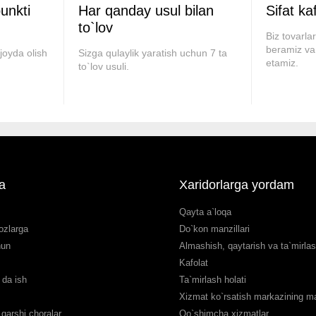
punkti
Har qanday usul bilan
Sifat ka
to`lov
Biz tovarla
beramiz va
joyda olish
Sizga qulaylik yaratish uchun 7 ta
etamiz.
to`lov usuli.
a
Xaridorlarga yordam
Qayta a`loqa
ozlarga
Do`kon manzillari
hun
Almashish, qaytarish va ta`mirla
Kafolat
da ish
Ta`mirlash holati
Xizmat ko`rsatish markazining man
qarshi choralar
Qo`shimcha xizmatlar