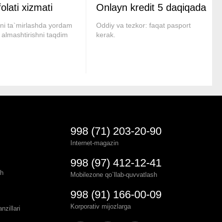
folati xizmati
Onlayn kredit
5 daqiqada
rni ta`mirlashda yordam
Oddiy va tezkor: faqat pasport
 almashtirishni taqdim
kerak.
998 (71) 203-20-90
Internet-magazin
998 (97) 412-12-41
sh
Mobilezone qo`llab-quvvatlash
998 (91) 166-00-09
Korporativ mijozlarga
zillari