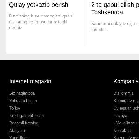
Qulay yetkazib berish
2 ta qabul qilish 
Toshkentda
Biz sizning buyurtmangizni qabul
qilishning keng usullarini taklif
Xaridlarni qulay bo`lgan 
etamiz
mumkin.
Internet-magazin
Kompaniy
Biz haqimizda
Biz kimmiz
Yetkazib berish
Korporativ mij
To`lov
Uy egalari uc
Kreditga sotib olish
Hayriya
Raqamli katalog
«Мобайлзон» 
Aksiyalar
Kontaktlar
Yangiliklar
Korruptsiyaga 