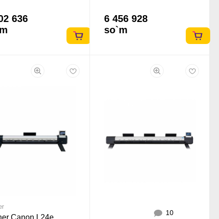
02 636
6 456 928
`m
so`m
er
10
ner Canon L24e