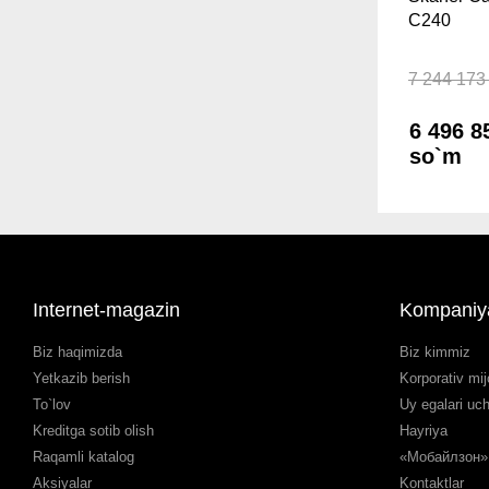
C240
7 244 173
6 496 8
so`m
Internet-magazin
Kompaniy
Biz haqimizda
Biz kimmiz
Yetkazib berish
Korporativ mij
To`lov
Uy egalari uc
Kreditga sotib olish
Hayriya
Raqamli katalog
«Мобайлзон» 
Aksiyalar
Kontaktlar