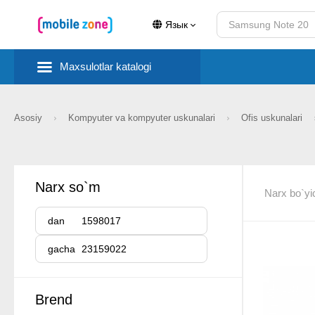
Язык
Maxsulotlar katalogi
Asosiy
Kompyuter va kompyuter uskunalari
Ofis uskunalari
Narx so`m
Narx bo`yi
dan
gacha
Brend