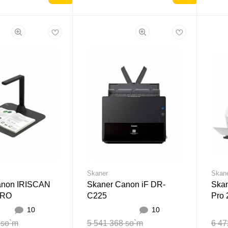
Skaner
Skan
anon IRISCAN
Skaner Canon iF DR-
Ska
PRO
C225
Pr
10
10
 so`m
5 541 368 so`m
6 47