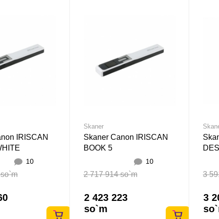
Skaner
Skan
anon IRISCAN
Skaner Canon IRISCAN
Ska
WHITE
BOOK 5
DES
10
10
 so`m
2 717 914 so`m
3 59
60
2 423 223
3 2
so`m
so