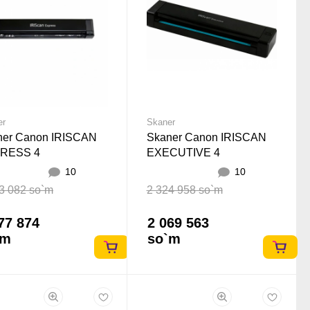
er
Skaner
ner Canon IRISCAN
Skaner Canon IRISCAN
RESS 4
EXECUTIVE 4
10
10
3 082 so`m
2 324 958 so`m
77 874
2 069 563
`m
so`m