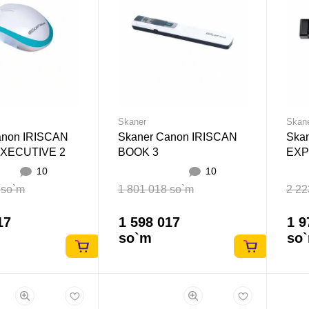
Skaner
Skan
anon IRISCAN
Skaner Canon IRISCAN
Ska
XECUTIVE 2
BOOK 3
EXP
10
10
 so`m
1 801 018 so`m
2 22
17
1 598 017
1 9
so`m
so