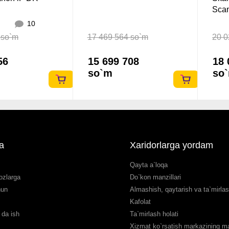
Sca
10
 so`m
17 469 564 so`m
20 0
56
15 699 708
18 
so`m
so
a
Xaridorlarga yordam
Qayta a`loqa
ozlarga
Do`kon manzillari
hun
Almashish, qaytarish va ta`mirla
Kafolat
da ish
Ta`mirlash holati
Xizmat ko`rsatish markazining man