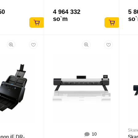
50
4 964 332
5 8
so`m
so
Skan
10
non iF DR-
Ska