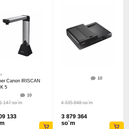
er
10
ner Canon IRISCAN
K 5
10
1 147 so`m
4 335 848 so`m
09 133
3 879 364
`m
so`m