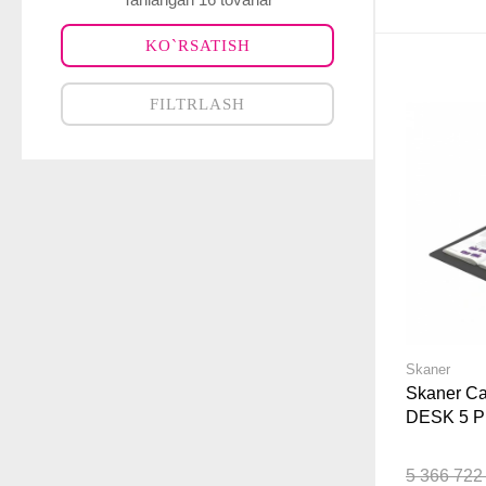
KO`RSATISH
FILTRLASH
Skaner
Skaner C
DESK 5 
5 366 722