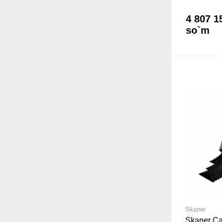
4 807 1
so`m
Skaner
Skaner Ca