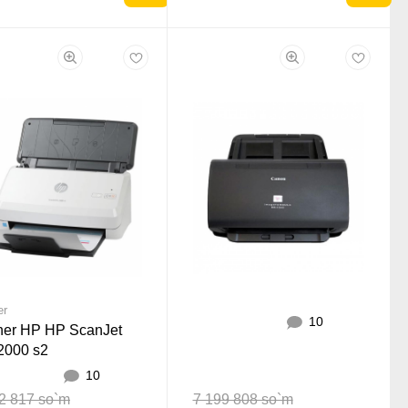
er
10
ner HP HP ScanJet
o 2000 s2
10
2 817 so`m
7 199 808 so`m