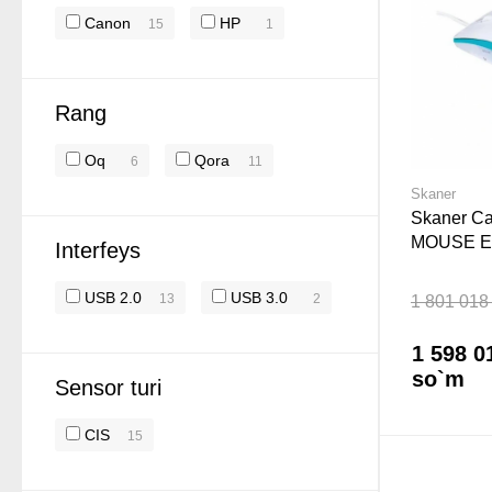
Canon
HP
15
1
Rang
Oq
Qora
6
11
Skaner
Skaner C
MOUSE E
Interfeys
USB 2.0
USB 3.0
13
2
1 801 018
1 598 0
so`m
Sensor turi
CIS
15