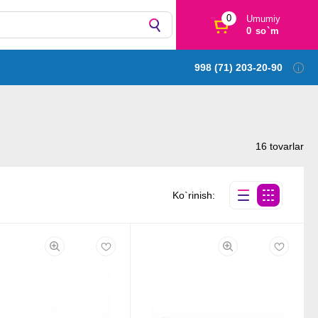
0
Umumiy
0 so`m
998 (71) 203-20-90
16 tovarlar
Ko`rinish: