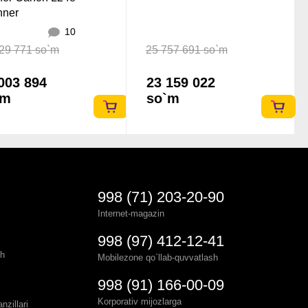
nner
10
29 771 so`m
25 757 691 so`m
003 894
23 159 022
`m
so`m
998 (71) 203-20-90
Internet-magazin
998 (97) 412-12-41
sh
Mobilezone qo`llab-quvvatlash
998 (91) 166-00-09
Korporativ mijozlarga
zillari