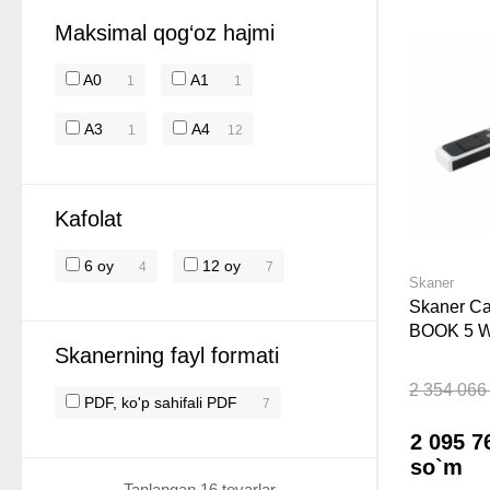
Maksimal qog‘oz hajmi
A0
А1
1
1
А3
А4
1
12
Kafolat
6 oy
12 oy
4
7
Skaner
Skaner C
BOOK 5 
Skanerning fayl formati
2 354 066
PDF, ko'p sahifali PDF
7
2 095 7
so`m
Tanlangan 16 tovarlar