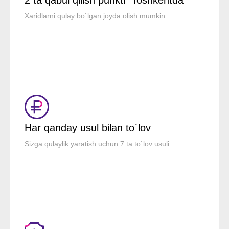
2 ta qabul qilish punkti Toshkentda
Xaridlarni qulay bo`lgan joyda olish mumkin.
Har qanday usul bilan to`lov
Sizga qulaylik yaratish uchun 7 ta to`lov usuli.