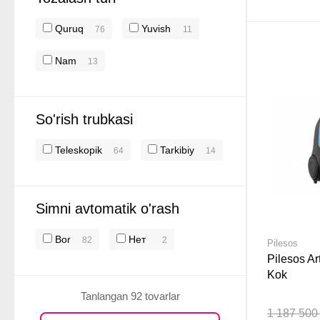
Quruq
Yuvish
76
11
Nam
13
So'rish trubkasi
Teleskopik
Tarkibiy
64
14
Simni avtomatik o'rash
Bor
Нет
82
2
Pilesos
Pilesos A
Kok
Tanlangan 92 tovarlar
1 187 500