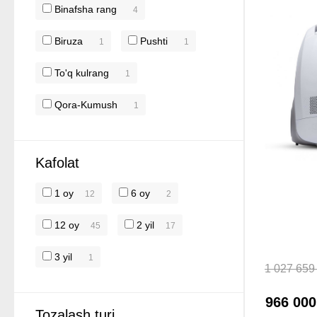
Binafsha rang
4
Biruza
Pushti
1
1
To'q kulrang
1
Qora-Kumush
1
Kafolat
1 oy
6 oy
12
2
12 oy
2 yil
45
17
3 yil
1
1 027 659
966 00
Tozalash turi