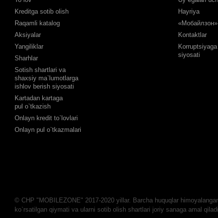
Kreditga sotib olish
Hayriya
Raqamli katalog
«Мобайлзон» 
Aksiyalar
Kontaktlar
Yangiliklar
Korruptsiyaga 
siyosati
Sharhlar
Sotish shartlari va
shaxsiy ma`lumotlarga
ishlov berish siyosati
Kartadan kartaga
pul o`tkazish
Onlayn kredit to`lovlari
Onlayn pul o`tkazmalari
© CHP "MOBILEZONE" 2017-2020 yillar. Barcha huquqlar himoyalangan.
ko`rsatilgan qiymati va ularni sotib olish shartlari joriy sanaga amal qiladi