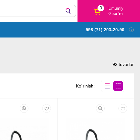
0
Umumiy
0 so`m
998 (71) 203-20-90
92 tovarlar
Ko`rinish: