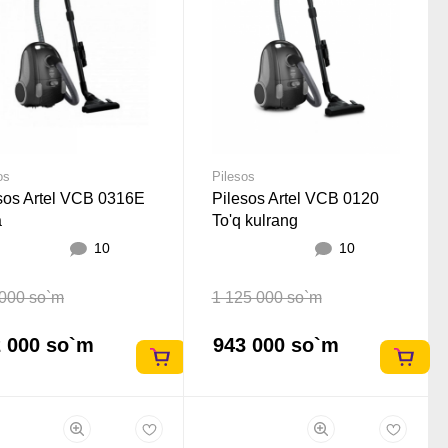
os
Pilesos
sos Artel VCB 0316E
Pilesos Artel VCB 0120
a
To'q kulrang
10
10
000 so`m
1 125 000 so`m
 000 so`m
943 000 so`m