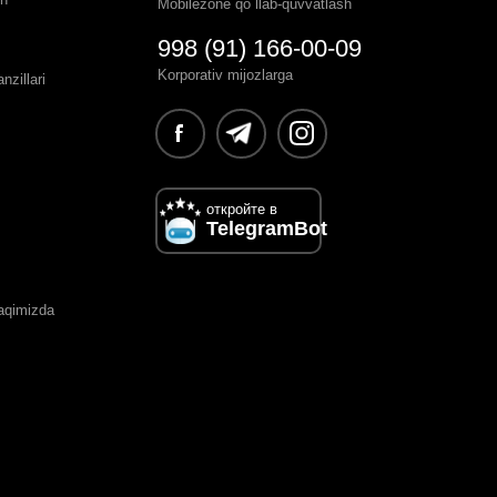
Mobilezone qo`llab-quvvatlash
998 (91) 166-00-09
Korporativ mijozlarga
zillari
откройте в
TelegramBot
haqimizda