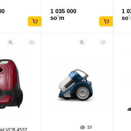
00
1 035 000
1 0
so`m
so
10
rtel VCB 4537