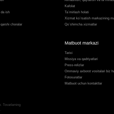
Kafolat
da ish
Ta`mirlash holati
Xizmat ko`rsatish markazining man
qarshi choralar
Qo`shimcha xizmatlar
Matbuot markazi
Tarixi
Missiya va qadriyatlari
Press-relizlar
Ommaviy axborot vositalari biz 
Fotosuratlar
Matbuot uchun kontaktlar
 Tovarlarning
.