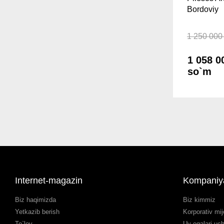
Bordoviy
1 250 000
1 058 0
so`m
Internet-magazin
Kompaniy
Biz haqimizda
Biz kimmiz
Yetkazib berish
Korporativ mij
To`lov
Uy egalari uc