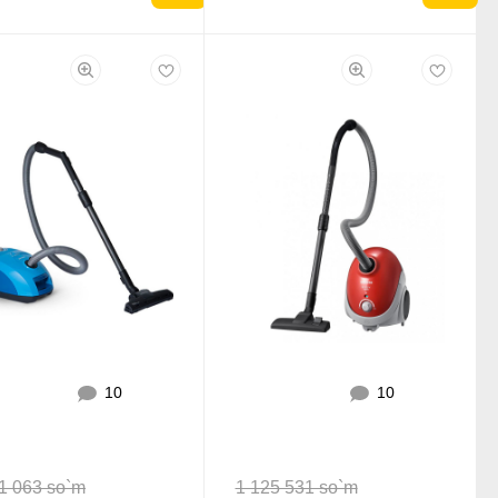
10
10
1 063 so`m
1 125 531 so`m