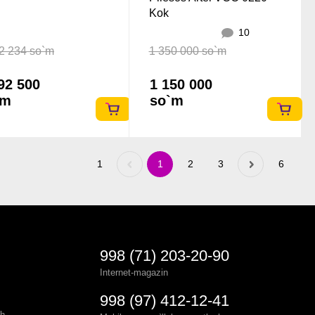
Kok
10
2 234 so`m
1 350 000 so`m
92 500
1 150 000
`m
so`m
1
Previous
1
2
3
Next
6
«
»
998 (71) 203-20-90
Internet-magazin
998 (97) 412-12-41
sh