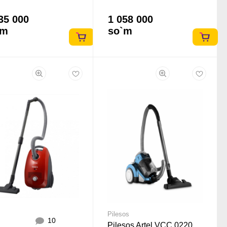
35 000
1 058 000
`m
so`m
Pilesos
10
Pilesos Artel VCC 0220