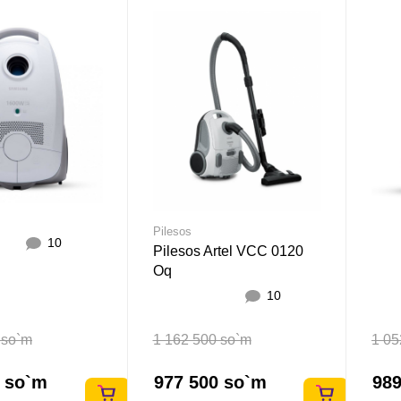
Pilesos
10
Pilesos Artel VCC 0120
Oq
10
 so`m
1 162 500 so`m
1 05
0 so`m
977 500 so`m
989