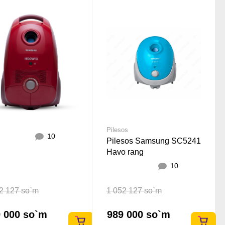
Pilesos
10
Pilesos Samsung SC5241
Havo rang
10
2 127 so`m
1 052 127 so`m
 000 so`m
989 000 so`m