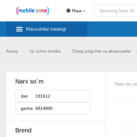
Язык
Maxsulotlar katalogi
Asosiy
Uy uchun texnika
Chang yutgichlar va aksessuarlar
Narx so`m
Narx bo`yi
dan
gacha
Brend