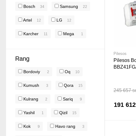
Bosch
Samsung
34
22
Artel
LG
12
12
Karcher
Mega
11
1
Pilesos
Rang
Pilesos B
BBZ41FG
Bordoviy
Oq
2
10
Kumush
Qora
3
15
245 657 s
Kulrang
Sariq
2
9
191 61
Yashil
Qizil
1
15
Kok
Havo rang
9
3