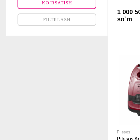
KO`RSATISH
1 000 5
so`m
FILTRLASH
Pilesos
Pilesos A