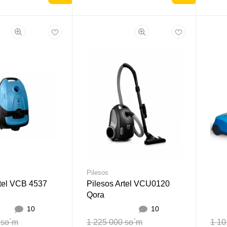
Pilesos
rtel VCB 4537
Pilesos Artel VCU0120
Qora
10
10
 so`m
1 225 000 so`m
1 10