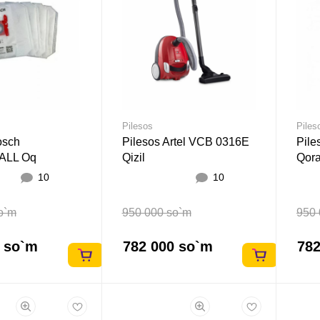
Pilesos
Piles
osch
Pilesos Artel VCB 0316E
Pile
ALL Oq
Qizil
Qor
10
10
o`m
950 000 so`m
950 
2 so`m
782 000 so`m
782