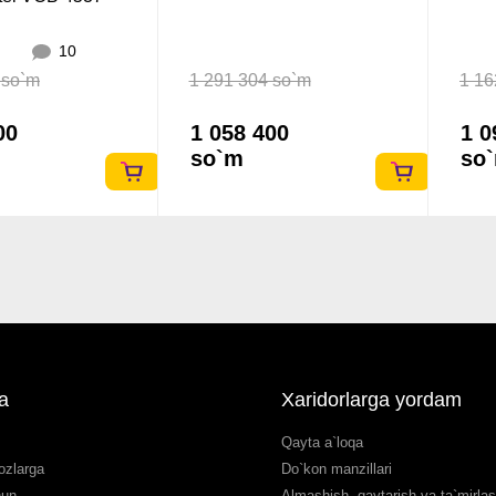
10
 so`m
1 291 304 so`m
1 16
00
1 058 400
1 0
so`m
so
a
Xaridorlarga yordam
Qayta a`loqa
ozlarga
Do`kon manzillari
hun
Almashish, qaytarish va ta`mirla