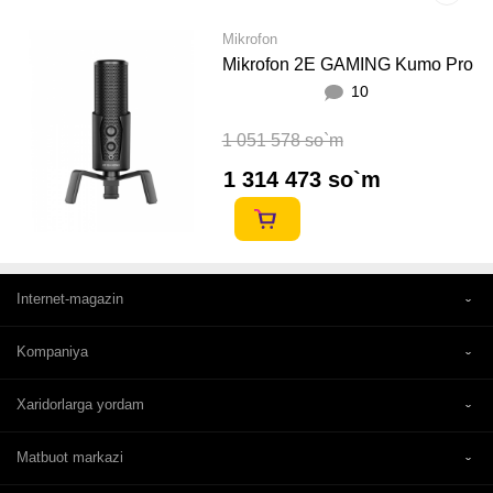
Mikrofon
Mikrofon 2E GAMING Kumo Pro
10
1 051 578 so`m
1 314 473 so`m
Internet-magazin
Kompaniya
Xaridorlarga yordam
Matbuot markazi