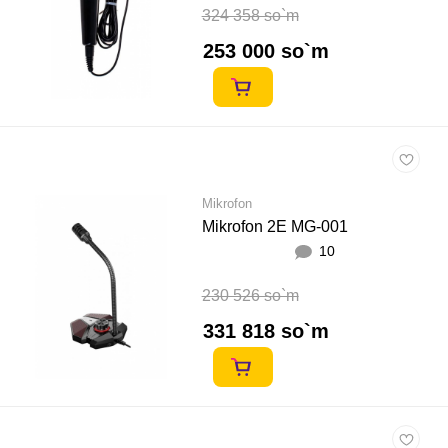
324 358 so`m
253 000 so`m
Mikrofon
Mikrofon 2E MG-001
10
230 526 so`m
331 818 so`m