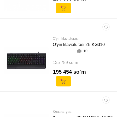
O'yin klaviaturasi
O'yin klaviaturasi 2E KG310
10
135 789 so`m
195 454 so`m
Клавиатура