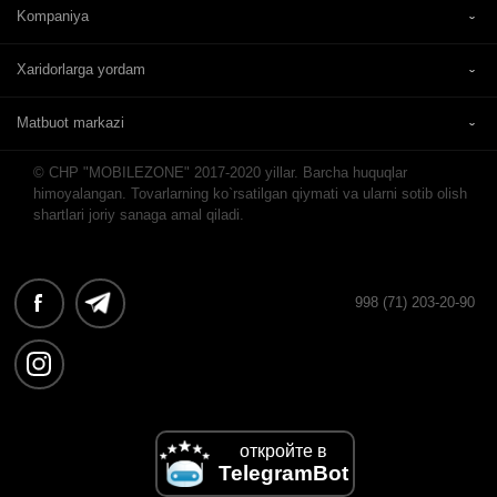
Kompaniya
Xaridorlarga yordam
Matbuot markazi
© CHP "MOBILEZONE" 2017-2020 yillar. Barcha huquqlar
himoyalangan. Tovarlarning ko`rsatilgan qiymati va ularni sotib olish
shartlari joriy sanaga amal qiladi.
998 (71) 203-20-90
откройте в
TelegramBot