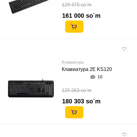
129 375 so`m
161 000 so`m
Клавиатура
Клавиатура 2E KS120
10
125 263 so`m
180 303 so`m