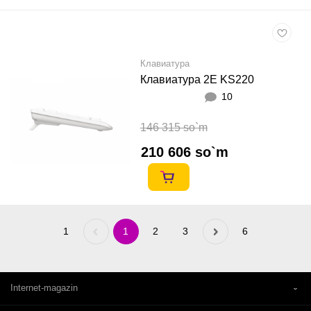
Клавиатура
Клавиатура 2E KS220
10
146 315 so`m
210 606 so`m
1
Previous
1
2
3
Next
6
«
»
Internet-magazin