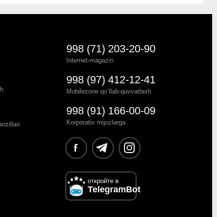
998 (71) 203-20-90
Internet-magazin
998 (97) 412-12-41
sh
Mobilezone qo`llab-quvvatlash
998 (91) 166-00-09
Korporativ mijozlarga
zillari
откройте в
TelegramBot