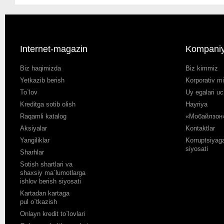
Internet-magazin
Kompani
Biz haqimizda
Biz kimmiz
Yetkazib berish
Korporativ mi
To`lov
Uy egalari u
Kreditga sotib olish
Hayriya
Raqamli katalog
«Мобайлзон»
Aksiyalar
Kontaktlar
Yangiliklar
Korruptsiyaga
siyosati
Sharhlar
Sotish shartlari va
shaxsiy ma`lumotlarga
ishlov berish siyosati
Kartadan kartaga
pul o`tkazish
Onlayn kredit to`lovlari