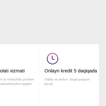
olati xizmati
Onlayn kredit
5 daqiqada
rni ta`mirlashda yordam
Oddiy va tezkor: faqat pasport
almashtirishni taqdim
kerak.