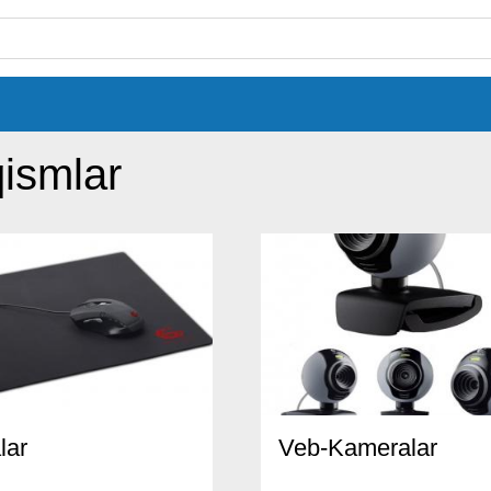
qismlar
lar
Veb-Kameralar