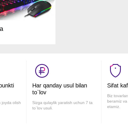
ra
 punkti
Har qanday usul bilan
Sifat kaf
to`lov
Biz tovarla
beramiz va 
 joyda olish
Sizga qulaylik yaratish uchun 7 ta
etamiz.
to`lov usuli.