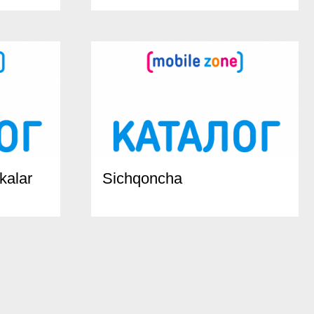
kalar
Sichqoncha