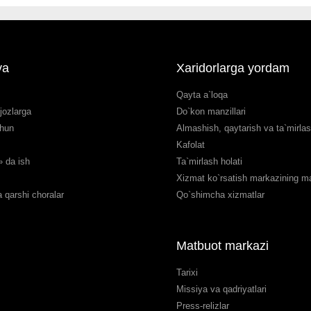
ya
Xaridorlarga yordam
Qayta a`loqa
jozlarga
Do`kon manzillari
chun
Almashish, qaytarish va ta`mirla
Kafolat
 da ish
Ta`mirlash holati
Xizmat ko`rsatish markazining man
 qarshi choralar
Qo`shimcha xizmatlar
Matbuot markazi
Tarixi
Missiya va qadriyatlari
Press-relizlar