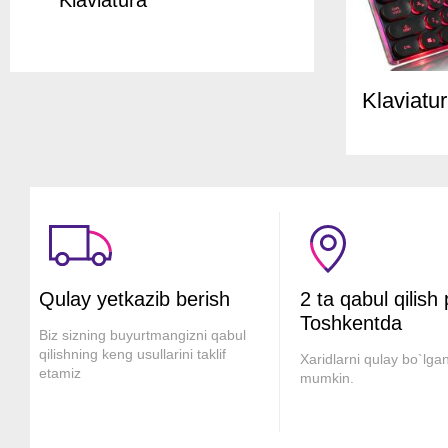
Klaviatura
Klaviatu
Qulay yetkazib berish
2 ta qabul qilish
Toshkentda
Biz sizning buyurtmangizni qabul
qilishning keng usullarini taklif
Xaridlarni qulay bo`lgan
etamiz
mumkin.