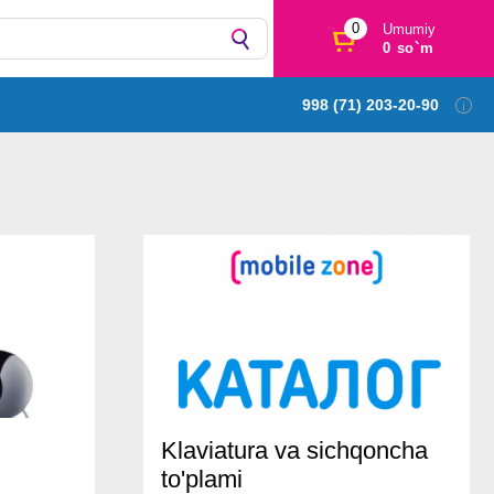
0
Umumiy
0 so`m
998 (71) 203-20-90
Klaviatura va sichqoncha
to'plami