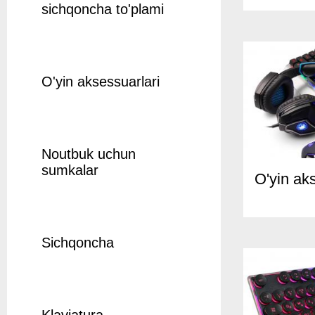
sichqoncha to'plami
O'yin aksessuarlari
Noutbuk uchun
sumkalar
O'yin ak
Sichqoncha