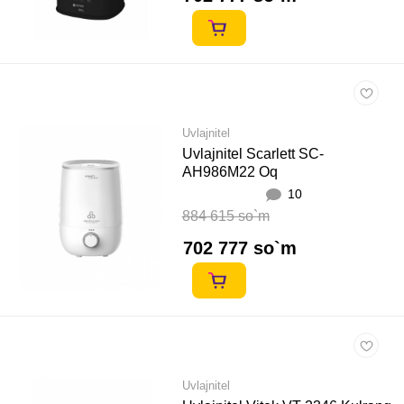
Uvlajnitel
Uvlajnitel Scarlett SC-
AH986M22 Oq
10
884 615 so`m
702 777 so`m
Uvlajnitel