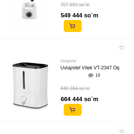
707 692 so`m
549 444 so`m
Uvlajnitel
Uvlajnitel Vitek VT-2347 Oq
10
840 384 so`m
664 444 so`m