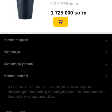
2 211 538 so`m
1 725 000 so`m
Internet-magazin
Kompaniya
Xaridorlarga yordam
Matbuot markazi
© CHP "MOBILEZONE" 2017-2020 yillar. Barcha huquqlar
himoyalangan. Tovarlarning ko`rsatilgan qiymati va ularni sotib olish
shartlari joriy sanaga amal qiladi.