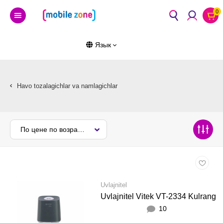
0
Язык
Havo tozalagichlar va namlagichlar
По цене по возрастанию
Uvlajnitel
Uvlajnitel Vitek VT-2334 Kulrang
10