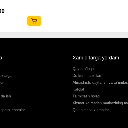
00
a
Xaridorlarga yordam
Qayta a`loqa
ozlarga
Do`kon manzillari
hun
Almashish, qaytarish va ta`mirla
Kafolat
da ish
Ta`mirlash holati
Xizmat ko`rsatish markazining man
qarshi choralar
Qo`shimcha xizmatlar