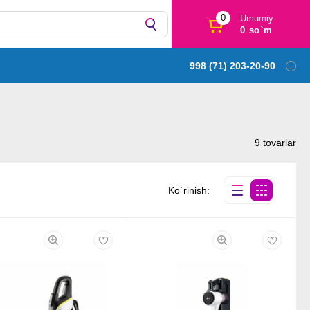
0
Umumiy
0 so`m
998 (71) 203-20-90
9 tovarlar
Ko`rinish: