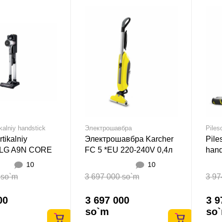
ikalniy handstick
Электрошавбра
Piles
rtikalniy
Электрошавбра Karcher
Pile
k LG A9N CORE
FC 5 *EU 220-240V 0,4л
hand
Sariq
Cord
10
10
 so`m
3 697 000 so`m
3 97
00
3 697 000
3 9
so`m
so