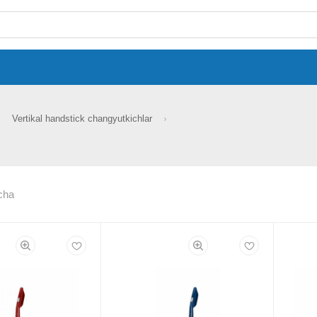
Vertikal handstick changyutkichlar
cha