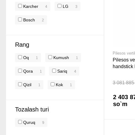
Karcher
LG
4
3
Bosch
2
Rang
Pilesos vert
Oq
Kumush
1
1
Pilesos ve
handstick
Qora
Sariq
1
4
BBHF214
3 081 885
Qizil
Kok
1
1
2 403 8
so`m
Tozalash turi
Quruq
9