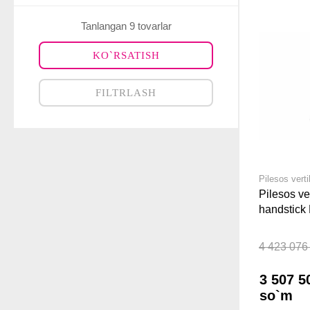
Tanlangan 9 tovarlar
KO`RSATISH
FILTRLASH
Pilesos vert
Pilesos ve
handstic
Kumush
4 423 076
3 507 5
so`m