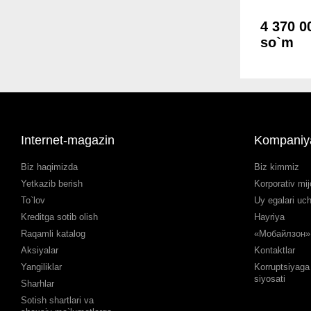
4 370 0
so`m
Internet-magazin
Kompaniy
Biz haqimizda
Biz kimmiz
Yetkazib berish
Korporativ mij
To`lov
Uy egalari uc
Kreditga sotib olish
Hayriya
Raqamli katalog
«Мобайлзон» 
Aksiyalar
Kontaktlar
Yangiliklar
Korruptsiyaga 
siyosati
Sharhlar
Sotish shartlari va