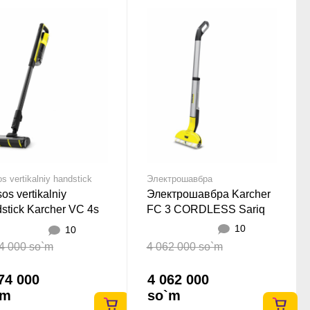
os vertikalniy handstick
Электрошавбра
sos vertikalniy
Электрошавбра Karcher
stick Karcher VC 4s
FC 3 CORDLESS Sariq
less Plus Sariq
10
10
4 000 so`m
4 062 000 so`m
74 000
4 062 000
`m
so`m