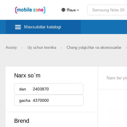
Язык
Maxsulotlar katalogi
Asosiy
Uy uchun texnika
Chang yutgichlar va aksessuarlar
Narx so`m
Narx bo`yi
dan
gacha
Brend