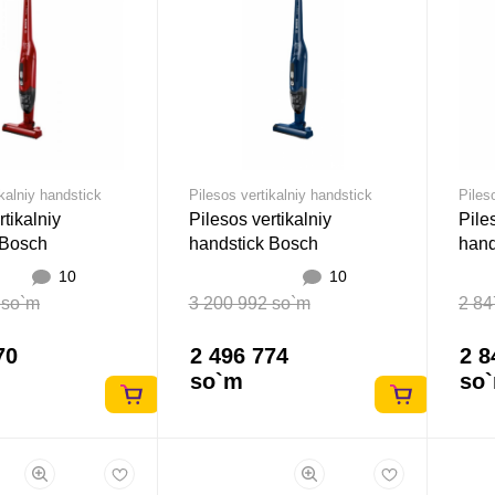
ikalniy handstick
Pilesos vertikalniy handstick
Piles
rtikalniy
Pilesos vertikalniy
Pile
 Bosch
handstick Bosch
hand
R
BCHF2MX20 Kok
Prem
10
10
 so`m
3 200 992 so`m
2 84
70
2 496 774
2 8
so`m
so