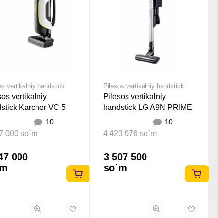
os vertikalniy handstick
Pilesos vertikalniy handstick
sos vertikalniy
Pilesos vertikalniy
stick Karcher VC 5
handstick LG A9N PRIME
ium Sariq
Oq
10
10
7 000 so`m
4 423 076 so`m
47 000
3 507 500
`m
so`m