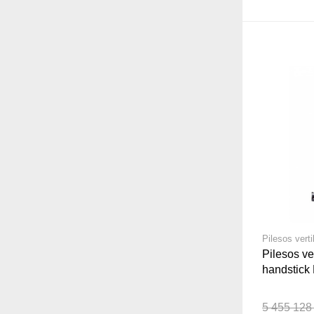
Pilesos vert
Pilesos ve
handstick
Qora
5 455 128