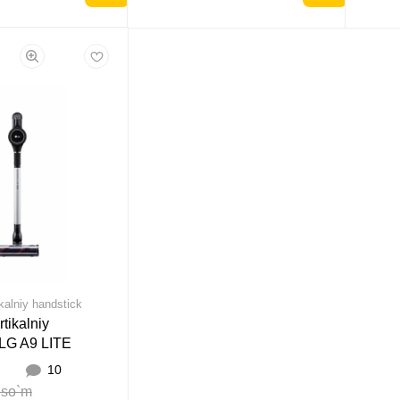
ikalniy handstick
rtikalniy
 LG A9 LITE
10
 so`m