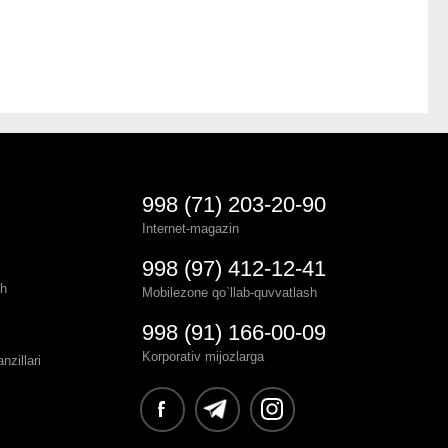
998 (71) 203-20-90
Internet-magazin
998 (97) 412-12-41
sh
Mobilezone qo`llab-quvvatlash
998 (91) 166-00-09
Korporativ mijozlarga
zillari