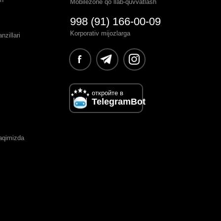
Mobilezone qo`llab-quvvatlash
998 (91) 166-00-09
Korporativ mijozlarga
zillari
откройте в
TelegramBot
haqimizda