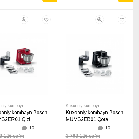
nniy kombayn
Kuxonniy kombayn
onniy kombayn Bosch
Kuxonniy kombayn Bosch
S2ER01 Qizil
MUMS2EB01 Qora
10
10
3 126 so`m
3 783 126 so`m