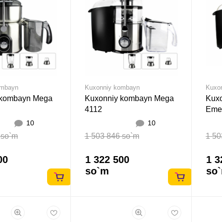
ombayn
Kuxonniy kombayn
Kuxo
 kombayn Mega
Kuxonniy kombayn Mega
Kux
4112
Eme
10
10
 so`m
1 503 846 so`m
1 50
00
1 322 500
1 3
so`m
so