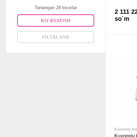
Tanlangan 28 tovarlar
2 111 2
so`m
KO`RSATISH
FILTRLASH
Kuxonniy k
Kuxonniy