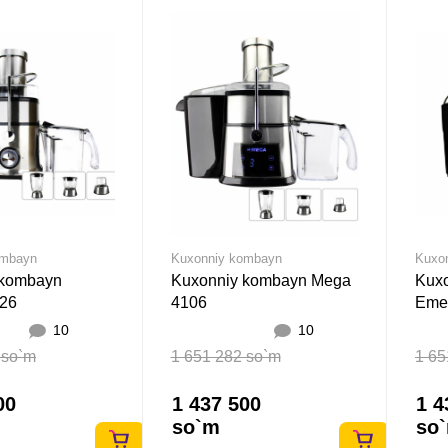
ombayn
Kuxonniy kombayn
Kuxo
 kombayn
Kuxonniy kombayn Mega
Kux
826
4106
Eme
10
10
 so`m
1 651 282 so`m
1 65
00
1 437 500
1 4
so`m
so