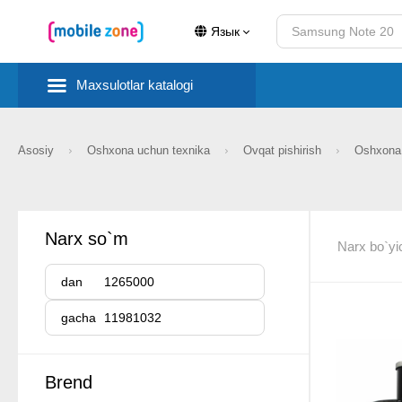
Язык
Maxsulotlar katalogi
Asosiy
Oshxona uchun texnika
Ovqat pishirish
Oshxona 
Narx so`m
Narx bo`yi
dan
gacha
Brend