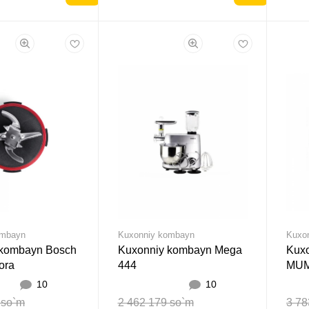
ombayn
Kuxonniy kombayn
Kuxo
 kombayn Bosch
Kuxonniy kombayn Mega
Kux
ora
444
MUM
10
10
 so`m
2 462 179 so`m
3 78