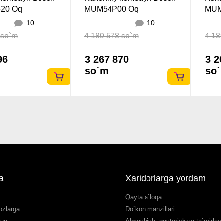
20 Oq
MUM54P00 Oq
MUM
10
10
 so`m
4 189 578 so`m
4 18
96
3 267 870
3 2
so`m
so
a
Xaridorlarga yordam
Qayta a`loqa
ozlarga
Do`kon manzillari
hun
Almashish, qaytarish va ta`mirla