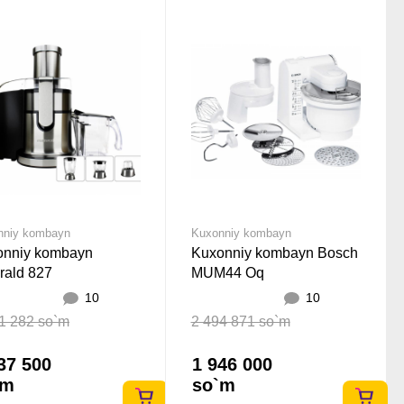
nniy kombayn
Kuxonniy kombayn
onniy kombayn
Kuxonniy kombayn Bosch
rald 827
MUM44 Oq
10
10
1 282 so`m
2 494 871 so`m
37 500
1 946 000
`m
so`m