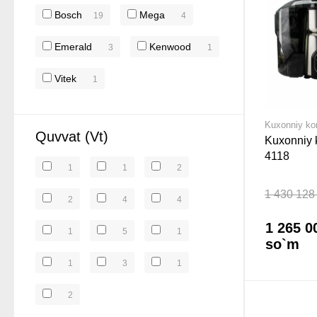
Bosch
Mega
19
4
Emerald
Kenwood
3
1
Vitek
1
Kuxonniy k
Quvvat (Vt)
Kuxonniy
4118
1
1
2
1 430 128
2
4
4
1 265 0
1
5
1
so`m
1
3
1
2