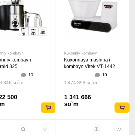
nniy kombayn
Kuxonniy kombayn
onniy kombayn
Kuxonnaya mashina i
rald 825
kombayn Vitek VT-1442
10
10
3 846 so`m
1 474 358 so`m
22 500
1 341 666
`m
so`m