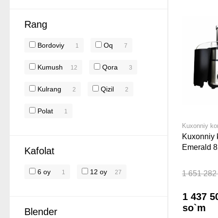
Rang
Bordoviy
Oq
1
7
Kumush
Qora
12
3
Kulrang
Qizil
2
2
Polat
1
Kuxonniy k
Kuxonniy
Emerald 
Kafolat
6 oy
12 oy
1
27
1 651 282
1 437 5
so`m
Blender