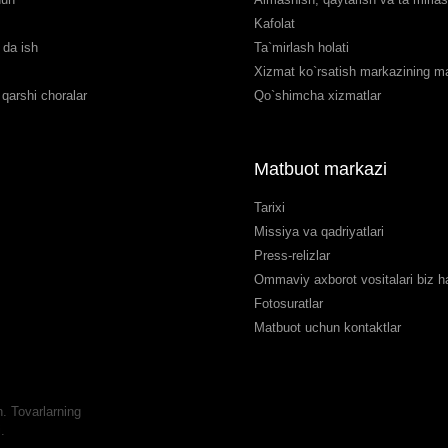
Kafolat
da ish
Ta`mirlash holati
Xizmat ko`rsatish markazining man
qarshi choralar
Qo`shimcha xizmatlar
Matbuot markazi
Tarixi
Missiya va qadriyatlari
Press-relizlar
Ommaviy axborot vositalari biz 
Fotosuratlar
Matbuot uchun kontaktlar
 Tovarlarning
.