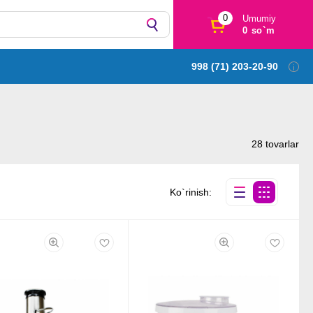
0
Umumiy
0 so`m
998 (71) 203-20-90
28 tovarlar
Ko`rinish: