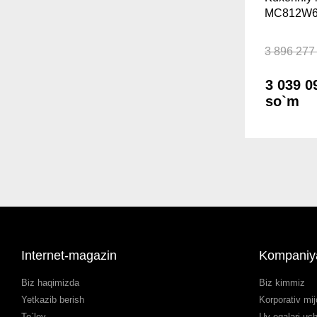
MC812W6
3 896 277
3 039 0
so`m
Internet-magazin
Kompaniy
Biz haqimizda
Biz kimmiz
Yetkazib berish
Korporativ mij
To`lov
Uy egalari uc