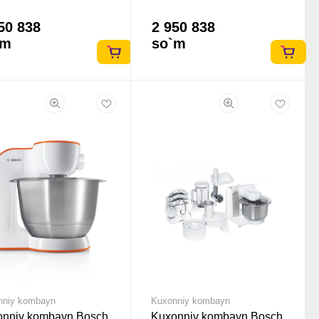
50 838
2 950 838
`m
so`m
nniy kombayn
Kuxonniy kombayn
onniy kombayn Bosch
Kuxonniy kombayn Bosch