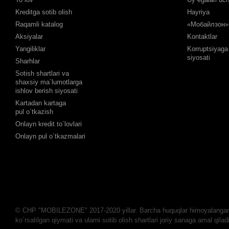
Kreditga sotib olish
Hayriya
Raqamli katalog
«Мобайлзон» 
Aksiyalar
Kontaktlar
Yangiliklar
Korruptsiyaga 
siyosati
Sharhlar
Sotish shartlari va
shaxsiy ma`lumotlarga
ishlov berish siyosati
Kartadan kartaga
pul o`tkazish
Onlayn kredit to`lovlari
Onlayn pul o`tkazmalari
© CHP "MOBILEZONE" 2017-2020 yillar. Barcha huquqlar himoyalangan.
ko`rsatilgan qiymati va ularni sotib olish shartlari joriy sanaga amal qiladi