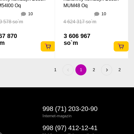
54I00 Oq
MUM48 Oq
10
10
9 578 so`m
4 624 317 so`m
67 870
3 606 967
`m
so`m
1
Previous
1
2
Next
2
«
»
998 (71) 203-20-90
Internet-magazin
998 (97) 412-12-41
sh