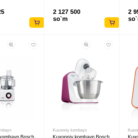
25
2 127 500
2 9
so`m
so
ombayn
Kuxonniy kombayn
Kuxo
 kombayn Bosch
Kuxonniy kombayn Bosch
Kux