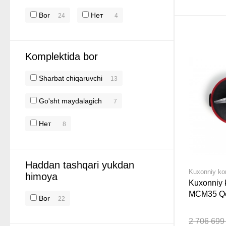
Bor
Нет
24
4
Komplektida bor
Sharbat chiqaruvchi
13
Go'sht maydalagich
7
Нет
8
Haddan tashqari yukdan
Kuxonniy k
himoya
Kuxonniy
MCM35 Q
Bor
22
2 706 699