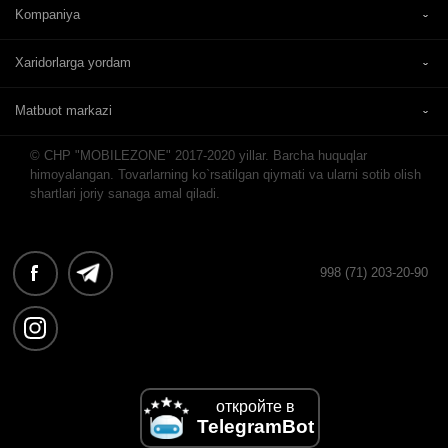
Kompaniya
Xaridorlarga yordam
Matbuot markazi
© CHP "MOBILEZONE" 2017-2020 yillar. Barcha huquqlar
himoyalangan. Tovarlarning ko`rsatilgan qiymati va ularni sotib olish
shartlari joriy sanaga amal qiladi.
998 (71) 203-20-90
откройте в
TelegramBot