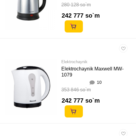
280 128 so`m
242 777 so`m
Elektrochaynik
Elektrochaynik Maxwell MW-
1079
10
353 846 so`m
242 777 so`m