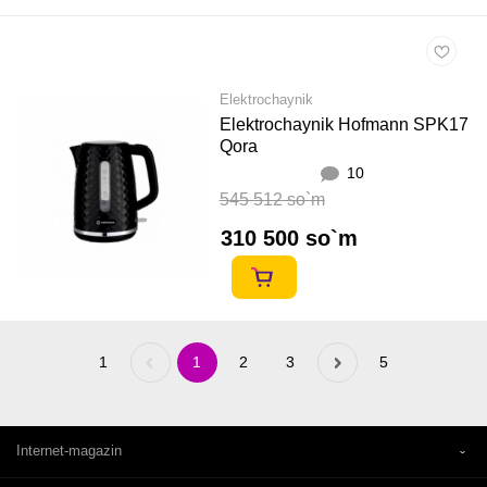
Elektrochaynik
Elektrochaynik Hofmann SPK17
Qora
10
545 512 so`m
310 500 so`m
1
Previous
1
2
3
Next
5
«
»
Internet-magazin