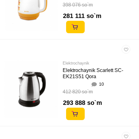
398 076 so`m
281 111 so`m
Elektrochaynik
Elektrochaynik Scarlett SC-
EK21S51 Qora
10
412 820 so`m
293 888 so`m