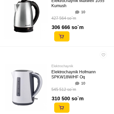
Elektrochaynik Maxwell 1055
Kumush
10
427 564 so`m
306 666 so`m
Elektrochaynik
Elektrochaynik Hofmann
SPKW18W/HF Oq
10
545 512 so`m
310 500 so`m