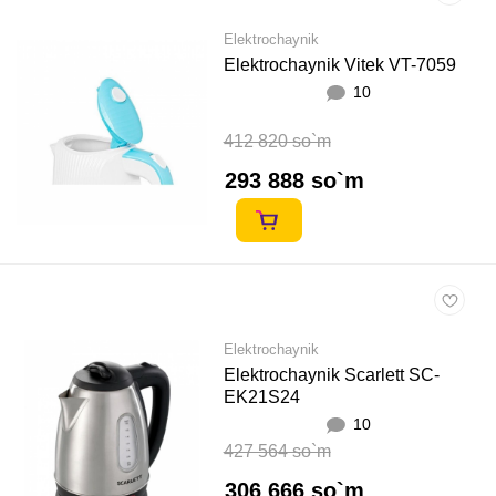
Elektrochaynik
Elektrochaynik Vitek VT-7059
10
412 820 so`m
293 888 so`m
Elektrochaynik
Elektrochaynik Scarlett SC-
EK21S24
10
427 564 so`m
306 666 so`m