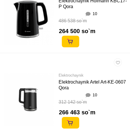
Elektrochaynik Hofmann KBC17-
P Qora
10
486 538 so`m
264 500 so`m
Elektrochaynik
Elektrochaynik Artel Art-KE-0607
Qora
10
312 142 so`m
266 463 so`m