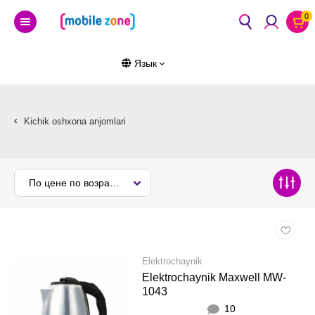
0
Язык
Kichik oshxona anjomlari
По цене по возрастанию
Elektrochaynik
Elektrochaynik Maxwell MW-
1043
10