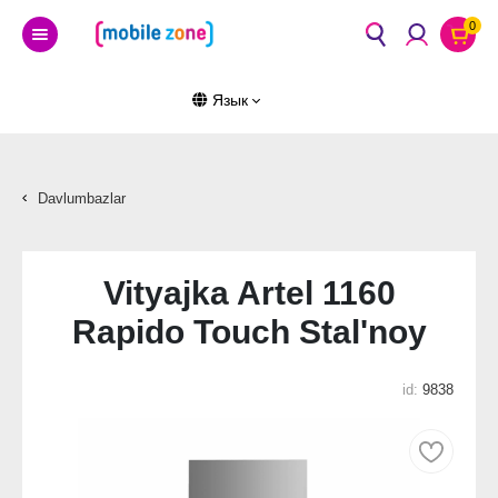
0
Язык
Davlumbazlar
Vityajka Artel 1160
Rapido Touch Stal'noy
id:
9838