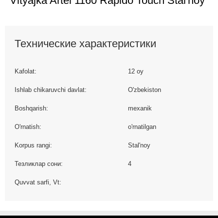
Vityajka Artel 1160 Rapido Touch Stal'noy
Технические характеристики
Kafolat:
12 oy
Ishlab chikaruvchi davlat:
O'zbekiston
Boshqarish:
mexanik
O'rnatish:
o'rnatilgan
Korpus rangi:
Stal'noy
Тезликлар сони:
4
Quvvat sarfi, Vt: