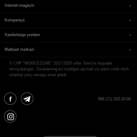
Internet-magazin
Kompaniya
Xaridorlarga yordam
Matbuot markazi
© CHP "MOBILEZONE" 2017-2020 yillar. Barcha huquqlar
himoyalangan. Tovarlarning ko`rsatilgan qiymati va ularni sotib olish
shartlari joriy sanaga amal qiladi.
998 (71) 203-20-90