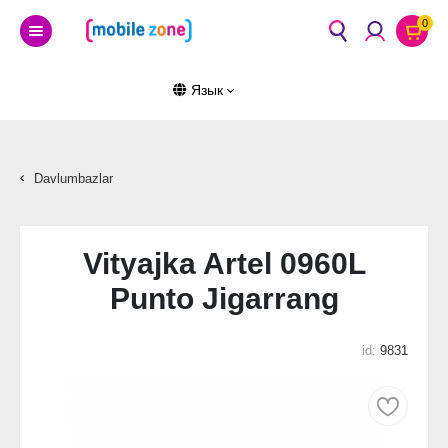
0
Язык
Davlumbazlar
Vityajka Artel 0960L
Punto Jigarrang
id:
9831