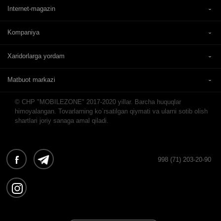
Internet-magazin
Kompaniya
Xaridorlarga yordam
Matbuot markazi
© CHP "MOBILEZONE" 2017-2020 yillar. Barcha huquqlar
himoyalangan. Tovarlarning ko`rsatilgan qiymati va ularni sotib olish
shartlari joriy sanaga amal qiladi.
998 (71) 203-20-90