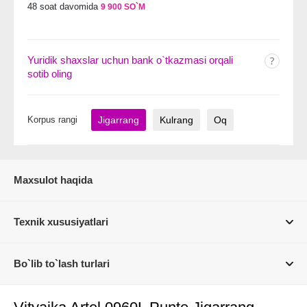
48 soat davomida
9 900 SO`M
Yuridik shaxslar uchun bank o`tkazmasi orqali
sotib oling
Korpus rangi
Jigarrang
Kulrang
Oq
Maxsulot haqida
Texnik xususiyatlari
Bo`lib to`lash turlari