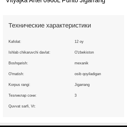
Vityajka Artel 0960L Punto Jigarrang
Технические характеристики
Kafolat:
12 oy
Ishlab chikaruvchi davlat:
O'zbekiston
Boshqarish:
mexanik
O'rnatish:
osib qoyiladigan
Korpus rangi:
Jigarrang
Тезликлар сони:
3
Quvvat sarfi, Vt: