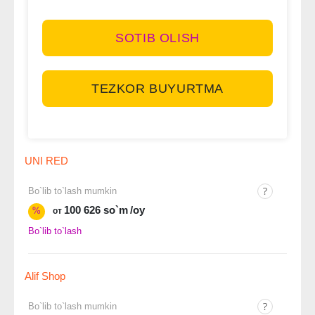
SOTIB OLISH
TEZKOR BUYURTMA
UNI RED
Bo`lib to`lash mumkin
100 626 so`m
/oy
%
от
Bo`lib to`lash
Alif Shop
Bo`lib to`lash mumkin