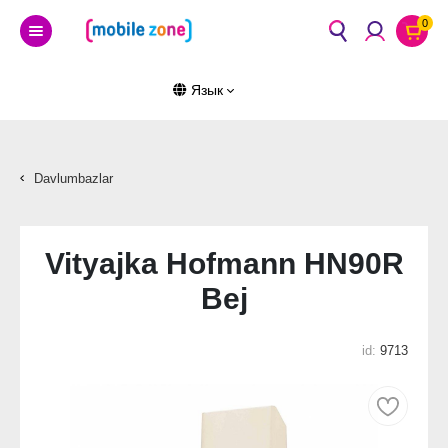
0
Язык
Davlumbazlar
Vityajka Hofmann HN90R
Bej
id:
9713