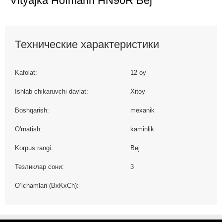
Vityajka Hofmann HN90R Bej
Технические характеристики
Kafolat:
12 oy
Ishlab chikaruvchi davlat:
Xitoy
Boshqarish:
mexanik
O'rnatish:
kaminlik
Korpus rangi:
Bej
Тезликлар сони:
3
O‘lchamlari (BxKxCh):