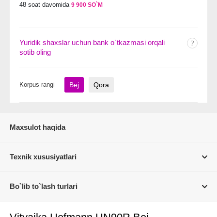
48 soat davomida
9 900 SO`M
Yuridik shaxslar uchun bank o`tkazmasi orqali
sotib oling
Korpus rangi
Bej
Qora
Maxsulot haqida
Texnik xususiyatlari
Bo`lib to`lash turlari