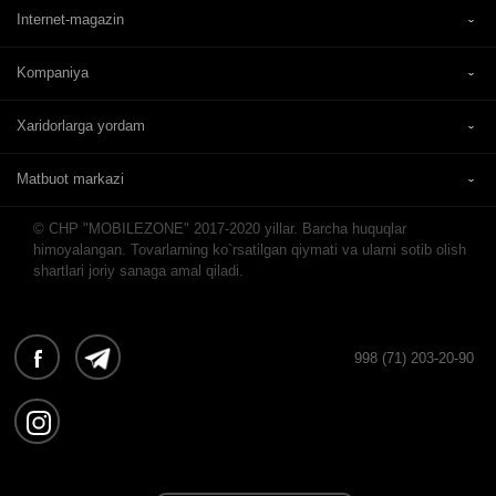
Internet-magazin
Kompaniya
Xaridorlarga yordam
Matbuot markazi
© CHP "MOBILEZONE" 2017-2020 yillar. Barcha huquqlar
himoyalangan. Tovarlarning ko`rsatilgan qiymati va ularni sotib olish
shartlari joriy sanaga amal qiladi.
998 (71) 203-20-90