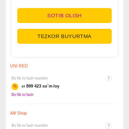
SOTIB OLISH
TEZKOR BUYURTMA
UNI RED
Bo`lib to`lash mumkin
899 423 so`m
/oy
%
от
Bo`lib to`lash
Alif Shop
Bo`lib to`lash mumkin