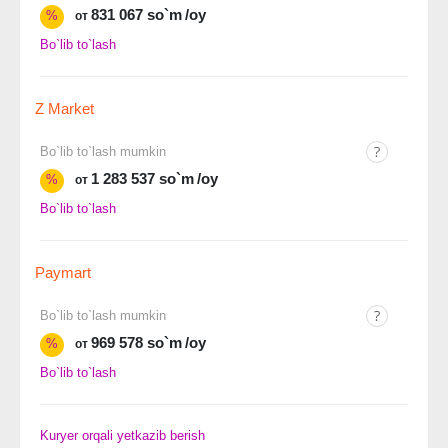
831 067 so`m
/oy
%
от
Bo`lib to`lash
Z Market
Bo`lib to`lash mumkin
1 283 537 so`m
/oy
%
от
Bo`lib to`lash
Paymart
Bo`lib to`lash mumkin
969 578 so`m
/oy
%
от
Bo`lib to`lash
Kuryer orqali yetkazib berish