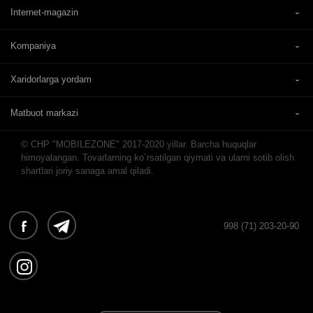
Internet-magazin
Kompaniya
Xaridorlarga yordam
Matbuot markazi
© CHP "MOBILEZONE" 2017-2020 yillar. Barcha huquqlar
himoyalangan. Tovarlarning ko`rsatilgan qiymati va ularni sotib olish
shartlari joriy sanaga amal qiladi.
998 (71) 203-20-90