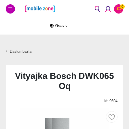
0
Язык
Davlumbazlar
Vityajka Bosch DWK065
Oq
id:
9694