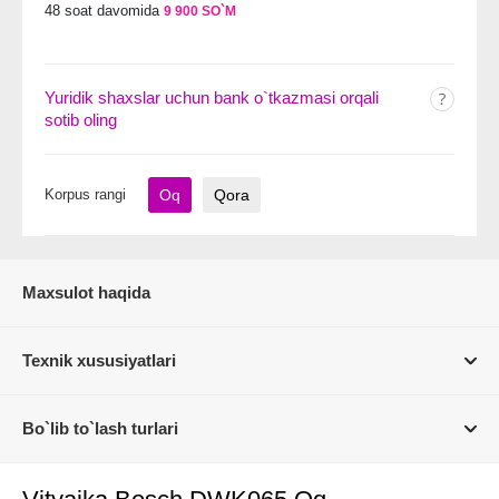
48 soat davomida
9 900 SO`M
Yuridik shaxslar uchun bank o`tkazmasi orqali
sotib oling
Korpus rangi
Oq
Qora
Maxsulot haqida
Texnik xususiyatlari
Bo`lib to`lash turlari