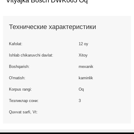
Vityajka Bosch DWK065 Oq
Технические характеристики
Kafolat:
12 oy
Ishlab chikaruvchi davlat:
Xitoy
Boshqarish:
mexanik
O'rnatish:
kaminlik
Korpus rangi:
Oq
Тезликлар сони:
3
Quvvat sarfi, Vt: