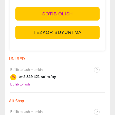
SOTIB OLISH
TEZKOR BUYURTMA
UNI RED
Bo`lib to`lash mumkin
2 329 421 so`m
/oy
%
от
Bo`lib to`lash
Alif Shop
Bo`lib to`lash mumkin