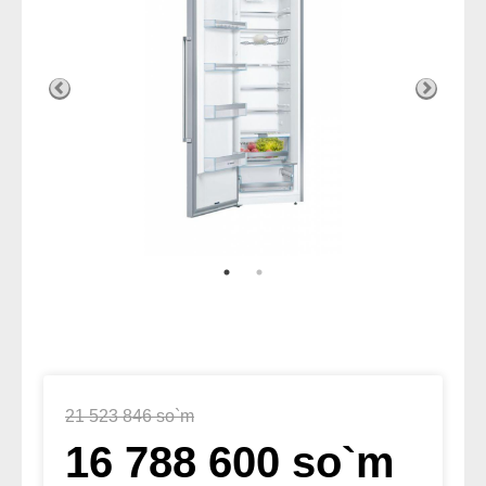
21 523 846 so`m
16 788 600 so`m