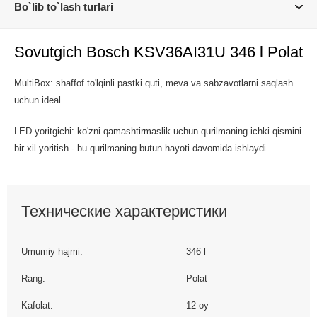
Bo`lib to`lash turlari
Sovutgich Bosch KSV36AI31U 346 l Polat
MultiBox: shaffof to'lqinli pastki quti, meva va sabzavotlarni saqlash
uchun ideal
LED yoritgichi: ko'zni qamashtirmaslik uchun qurilmaning ichki qismini
bir xil yoritish - bu qurilmaning butun hayoti davomida ishlaydi.
Технические характеристики
Umumiy hajmi:
346 l
Rang:
Polat
Kafolat:
12 oy