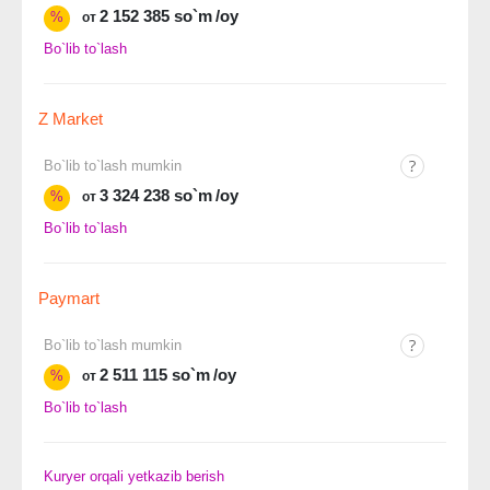
2 152 385 so`m
/oy
%
от
Bo`lib to`lash
Z Market
Bo`lib to`lash mumkin
3 324 238 so`m
/oy
%
от
Bo`lib to`lash
Paymart
Bo`lib to`lash mumkin
2 511 115 so`m
/oy
%
от
Bo`lib to`lash
Kuryer orqali yetkazib berish