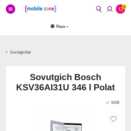
0
Язык
Sovutgichlar
Sovutgich Bosch
KSV36AI31U 346 l Polat
id:
9208