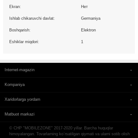
Ekran:
Нет
Ishlab chikaruvchi davlat:
Germaniya
Boshqarish:
Elektron
Eshiklar miqdori:
1
Internet-magazin
Kompaniya
Xaridorlarga yordam
Matbuot markazi
© CHP "MOBILEZONE" 2017-2020 yillar. Barcha huquqlar
himoyalangan. Tovarlarning ko`rsatilgan qiymati va ularni sotib olish