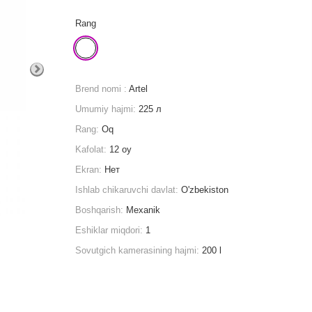
Rang
Brend nomi :
Artel
Umumiy hajmi:
225 л
Rang:
Oq
Kafolat:
12 oy
Ekran:
Нет
Ishlab chikaruvchi davlat:
O'zbekiston
Boshqarish:
Mexanik
Eshiklar miqdori:
1
Sovutgich kamerasining hajmi:
200 l