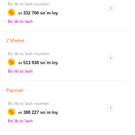
Bo`lib to`lash mumkin
%
332 766 so`m
/oy
от
Bo`lib to`lash
Z Market
Bo`lib to`lash mumkin
%
513 938 so`m
/oy
от
Bo`lib to`lash
Paymart
Bo`lib to`lash mumkin
%
388 227 so`m
/oy
от
Bo`lib to`lash