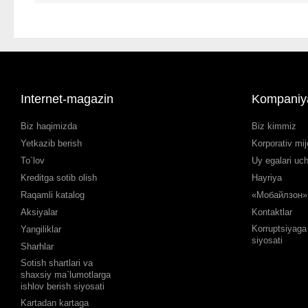
Internet-magazin
Kompaniy
Biz haqimizda
Biz kimmiz
Yetkazib berish
Korporativ mij
To`lov
Uy egalari uc
Kreditga sotib olish
Hayriya
Raqamli katalog
«Мобайлзон» 
Aksiyalar
Kontaktlar
Korruptsiyaga 
Yangiliklar
siyosati
Sharhlar
Sotish shartlari va
shaxsiy ma`lumotlarga
ishlov berish siyosati
Kartadan kartaga