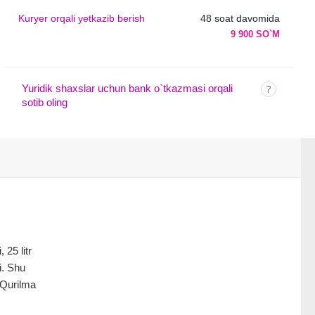
Kuryer orqali yetkazib berish
48 soat davomida
9 900 SO`M
Yuridik shaxslar uchun bank o`tkazmasi orqali
sotib oling
 25 litr
i. Shu
 Qurilma