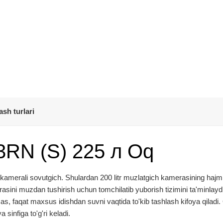
ash turlari
93RN (S) 225 л Oq
kamerali sovutgich. Shulardan 200 litr muzlatgich kamerasining hajmi,
ini muzdan tushirish uchun tomchilatib yuborish tizimini ta'minlayd
as, faqat maxsus idishdan suvni vaqtida to'kib tashlash kifoya qiladi.
 sinfiga to'g'ri keladi.