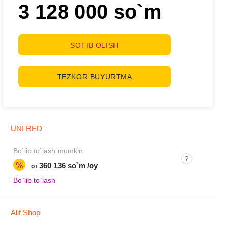
3 128 000 so`m
SOTIB OLISH
TEZKOR BUYURTMA
UNI RED
Bo`lib to`lash mumkin
%
360 136 so`m
/oy
от
Bo`lib to`lash
Alif Shop