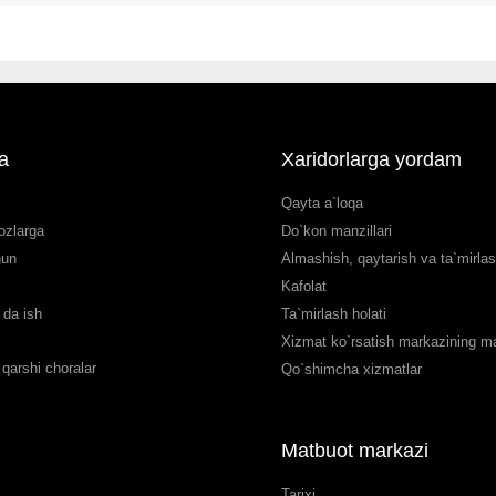
a
Xaridorlarga yordam
Qayta a`loqa
ozlarga
Do`kon manzillari
hun
Almashish, qaytarish va ta`mirla
Kafolat
da ish
Ta`mirlash holati
Xizmat ko`rsatish markazining man
qarshi choralar
Qo`shimcha xizmatlar
Matbuot markazi
Tarixi