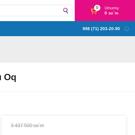
0
Umumiy
0 so`m
998 (71) 203-20-90
л Oq
3 437 500 so`m