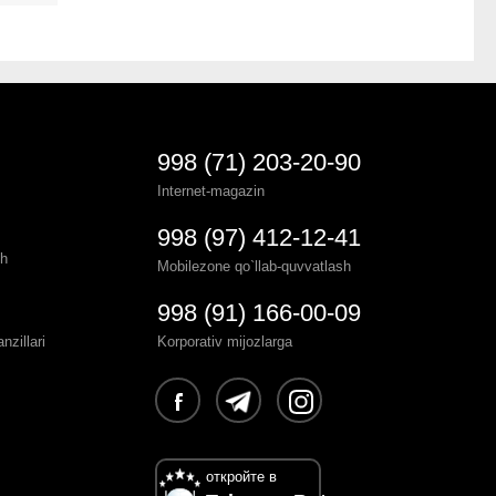
998 (71) 203-20-90
Internet-magazin
998 (97) 412-12-41
sh
Mobilezone qo`llab-quvvatlash
998 (91) 166-00-09
zillari
Korporativ mijozlarga
откройте в