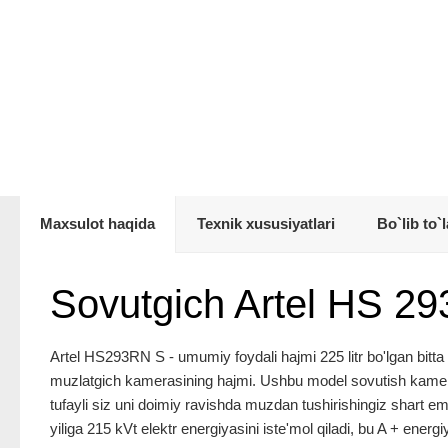
Maxsulot haqida
Texnik xususiyatlari
Bo`lib to`l
Sovutgich Artel HS 2
Artel HS293RN S - umumiy foydali hajmi 225 litr bo'lgan bitta 
muzlatgich kamerasining hajmi. Ushbu model sovutish kameras
tufayli siz uni doimiy ravishda muzdan tushirishingiz shart em
yiliga 215 kVt elektr energiyasini iste'mol qiladi, bu A + energiya