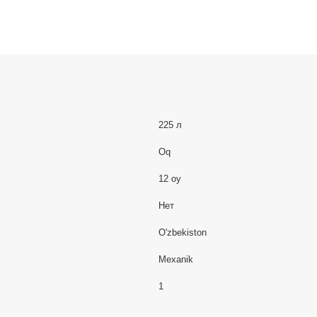
225 л
Oq
12 oy
Нет
O'zbekiston
Mexanik
1