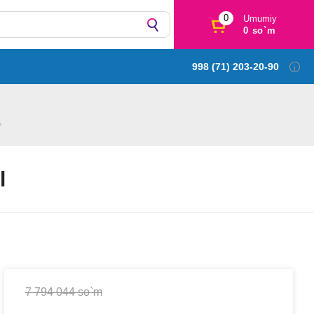
0
Umumiy
0 so`m
998 (71) 203-20-90
l
7 794 044 so`m