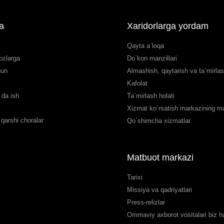
a
Xaridorlarga yordam
Qayta a`loqa
ozlarga
Do`kon manzillari
hun
Almashish, qaytarish va ta`mirla
Kafolat
da ish
Ta`mirlash holati
Xizmat ko`rsatish markazining man
qarshi choralar
Qo`shimcha xizmatlar
Matbuot markazi
Tarixi
Missiya va qadriyatlari
Press-relizlar
Ommaviy axborot vositalari biz 