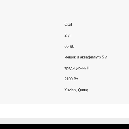
Qizil
2 yil
85 дБ
мешок и аквафильтр 5 л
традиционный
2100 Вт
Yuvish, Quruq