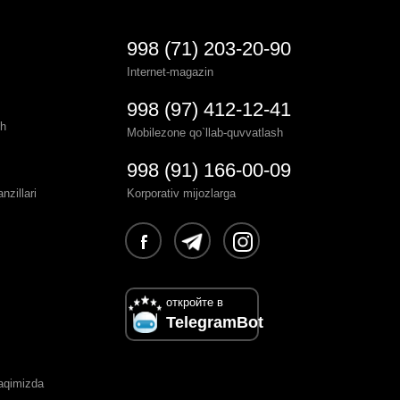
998 (71) 203-20-90
Internet-magazin
998 (97) 412-12-41
sh
Mobilezone qo`llab-quvvatlash
998 (91) 166-00-09
zillari
Korporativ mijozlarga
откройте в
TelegramBot
haqimizda