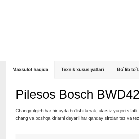
Maxsulot haqida
Texnik xususiyatlari
Bo`lib to`l
Pilesos Bosch BWD42
Changyutgich har bir uyda bo'lishi kerak, ularsiz yuqori sifat
chang va boshqa kirlarni deyarli har qanday sirtdan tez va t