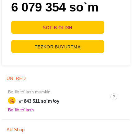
6 079 354 so`m
SOTIB OLISH
TEZKOR BUYURTMA
UNI RED
Bo`lib to`lash mumkin
%
843 511 so`m
/oy
от
Bo`lib to`lash
Alif Shop