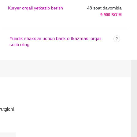
Kuryer orqali yetkazib berish
48 soat davomida
9 900 SO`M
Yuridik shaxslar uchun bank o`tkazmasi orqali
sotib oling
yutgichi