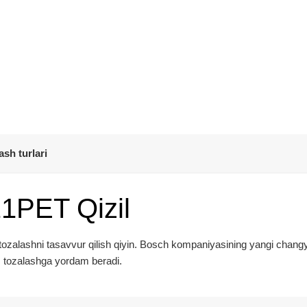
ash turlari
1PET Qizil
li tozalashni tasavvur qilish qiyin. Bosch kompaniyasining yangi chang
ez tozalashga yordam beradi.