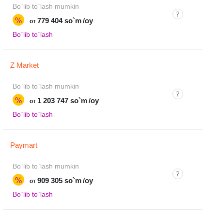
Bo`lib to`lash mumkin
%
779 404 so`m
/oy
от
Bo`lib to`lash
Z Market
Bo`lib to`lash mumkin
%
1 203 747 so`m
/oy
от
Bo`lib to`lash
Paymart
Bo`lib to`lash mumkin
%
909 305 so`m
/oy
от
Bo`lib to`lash