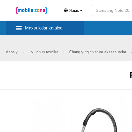
Язык
Maxsulotlar katalogi
Asosiy
Uy uchun texnika
Chang yutgichlar va aksessuarlar