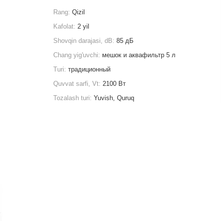
Rang:
Qizil
Kafolat:
2 yil
Shovqin darajasi, dB:
85 дБ
Chang yig'uvchi:
мешок и аквафильтр 5 л
Turi:
традиционный
Quvvat sarfi, Vt:
2100 Вт
Tozalash turi:
Yuvish, Quruq