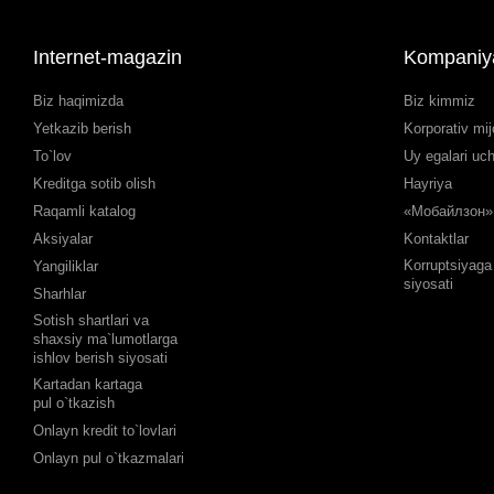
Internet-magazin
Kompaniy
Biz haqimizda
Biz kimmiz
Yetkazib berish
Korporativ mij
To`lov
Uy egalari uc
Kreditga sotib olish
Hayriya
Raqamli katalog
«Мобайлзон» 
Aksiyalar
Kontaktlar
Korruptsiyaga 
Yangiliklar
siyosati
Sharhlar
Sotish shartlari va
shaxsiy ma`lumotlarga
ishlov berish siyosati
Kartadan kartaga
pul o`tkazish
Onlayn kredit to`lovlari
Onlayn pul o`tkazmalari