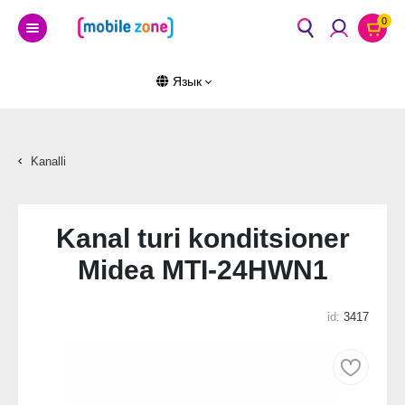
0
Язык
Kanalli
Kanal turi konditsioner
Midea MTI-24HWN1
id:
3417