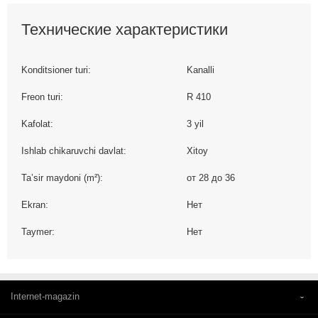
Технические характеристики
Konditsioner turi:
Kanalli
Freon turi:
R 410
Kafolat:
3 yil
Ishlab chikaruvchi davlat:
Xitoy
Taʼsir maydoni (m²):
от 28 до 36
Ekran:
Нет
Taymer:
Нет
Internet-magazin