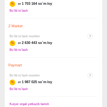
1 703 164 so`m
/oy
%
от
Bo`lib to`lash
Z Market
Bo`lib to`lash mumkin
2 630 443 so`m
/oy
%
от
Bo`lib to`lash
Paymart
Bo`lib to`lash mumkin
1 987 025 so`m
/oy
%
от
Bo`lib to`lash
Kuryer orqali yetkazib berish