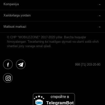
Kompaniya
Xaridorlarga yordam
Matbuot markazi
© CHP "MOBILEZONE" 2017-2020 yillar. Barcha huquqlar
himoyalangan. Tovarlarning ko`rsatilgan qiymati va ularni sotib olish
shartlari joriy sanaga amal qiladi.
998 (71) 203-20-90
откройте в
TelegramBot