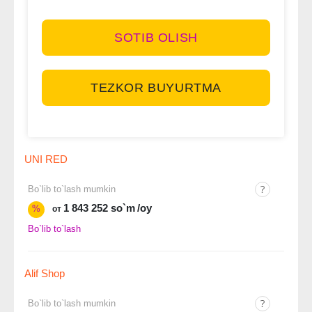
SOTIB OLISH
TEZKOR BUYURTMA
UNI RED
Bo`lib to`lash mumkin
1 843 252 so`m
/oy
%
от
Bo`lib to`lash
Alif Shop
Bo`lib to`lash mumkin