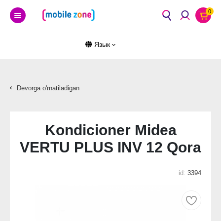
0
Язык
Devorga o'rnatiladigan
Kondicioner Midea
VERTU PLUS INV 12 Qora
id:
3394