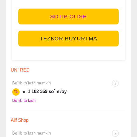
SOTIB OLISH
TEZKOR BUYURTMA
UNI RED
Bo`lib to`lash mumkin
1 182 359 so`m
/oy
%
от
Bo`lib to`lash
Alif Shop
Bo`lib to`lash mumkin