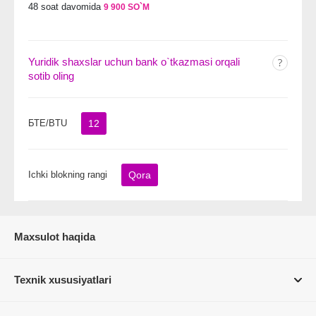
48 soat davomida
9 900 SO`M
Yuridik shaxslar uchun bank o`tkazmasi orqali
sotib oling
БТЕ/BTU
12
Ichki blokning rangi
Qora
Maxsulot haqida
Texnik xususiyatlari