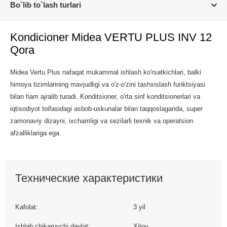
Bo`lib to`lash turlari
Kondicioner Midea VERTU PLUS INV 12
Qora
Midea Vertu Plus nafaqat mukammal ishlash ko'rsatkichlari, balki
himoya tizimlarining mavjudligi va o'z-o'zini tashxislash funktsiyasi
bilan ham ajralib turadi. Konditsioner, o'rta sinf konditsionerlari va
iqtisodiyot toifasidagi asbob-uskunalar bilan taqqoslaganda, super
zamonaviy dizayni, ixchamligi va sezilarli texnik va operatsion
afzalliklariga ega.
Технические характеристики
Kafolat:
3 yil
Ishlab chikaruvchi davlat:
Xitoy