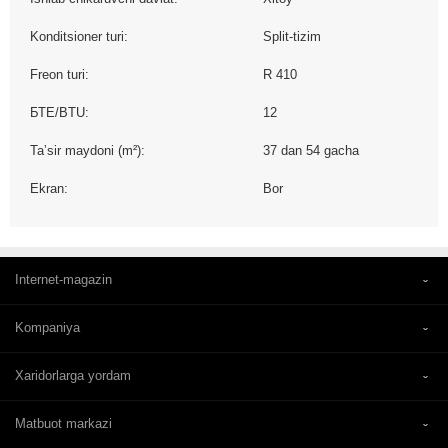
Konditsioner turi:
Split-tizim
Freon turi:
R 410
БТЕ/BTU:
12
Taʼsir maydoni (m²):
37 dan 54 gacha
Ekran:
Bor
Internet-magazin
Kompaniya
Xaridorlarga yordam
Matbuot markazi