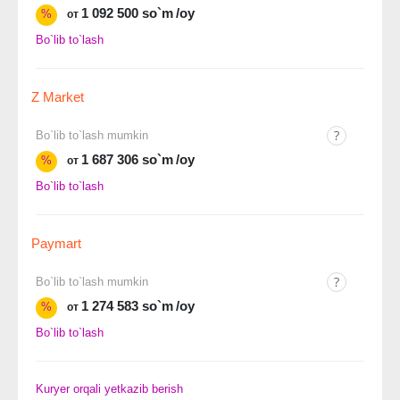
1 092 500 so`m
/oy
%
от
Bo`lib to`lash
Z Market
Bo`lib to`lash mumkin
1 687 306 so`m
/oy
%
от
Bo`lib to`lash
Paymart
Bo`lib to`lash mumkin
1 274 583 so`m
/oy
%
от
Bo`lib to`lash
Kuryer orqali yetkazib berish