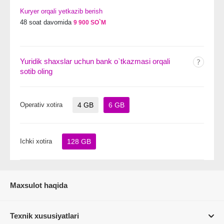
Kuryer orqali yetkazib berish
48 soat davomida
9 900 SO`M
Yuridik shaxslar uchun bank o`tkazmasi orqali
sotib oling
Operativ xotira
4 GB
6 GB
Ichki xotira
128 GB
Maxsulot haqida
Texnik xususiyatlari