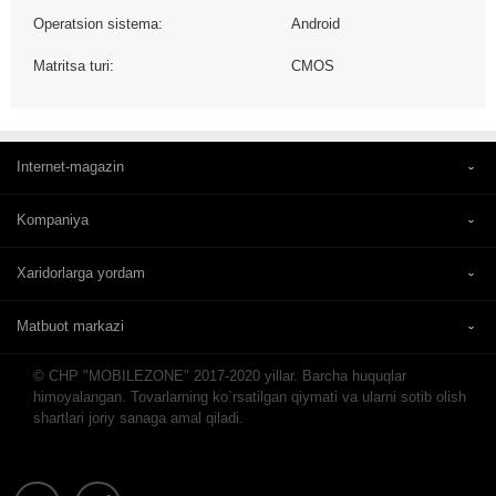
Operatsion sistema:
Android
Matritsa turi:
CMOS
Internet-magazin
Kompaniya
Xaridorlarga yordam
Matbuot markazi
© CHP "MOBILEZONE" 2017-2020 yillar. Barcha huquqlar
himoyalangan. Tovarlarning ko`rsatilgan qiymati va ularni sotib olish
shartlari joriy sanaga amal qiladi.