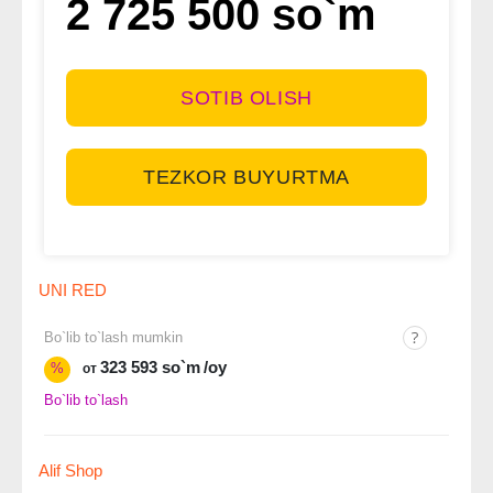
2 725 500 so`m
SOTIB OLISH
TEZKOR BUYURTMA
UNI RED
Bo`lib to`lash mumkin
323 593 so`m
/oy
%
от
Bo`lib to`lash
Alif Shop