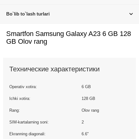
Bo`lib to`lash turlari
Smartfon Samsung Galaxy A23 6 GB 128
GB Olov rang
Технические характеристики
Operativ xotira:
6 GB
Ichki xotira:
128 GB
Rang:
Olov rang
SIM-kartalarning soni:
2
Ekranning diagonali:
6.6"