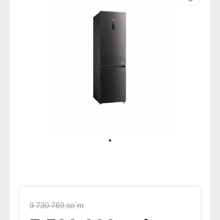
9 730 769 so`m