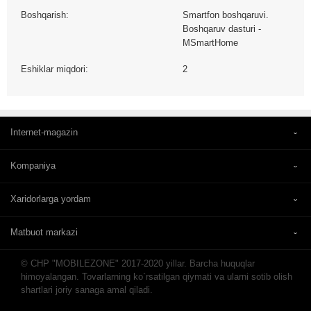
Boshqarish:
Smartfon boshqaruvi.
Boshqaruv dasturi -
MSmartHome
Eshiklar miqdori:
2
Internet-magazin
Kompaniya
Xaridorlarga yordam
Matbuot markazi
© CHP "MOBILEZONE" 2017-2020 yillar. Barcha huquqlar
himoyalangan. Tovarlarning ko`rsatilgan qiymati va ularni sotib olish
shartlari joriy sanaga amal qiladi.