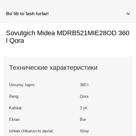
Bo`lib to`lash turlari
Sovutgich Midea MDRB521MIE28OD 360
l Qora
Технические характеристики
Umumiy hajmi:
360 l
Rang:
Qora
Kafolat:
3 yil
Ekran:
Bor
Ishlab chikaruvchi davlat:
Xitoy