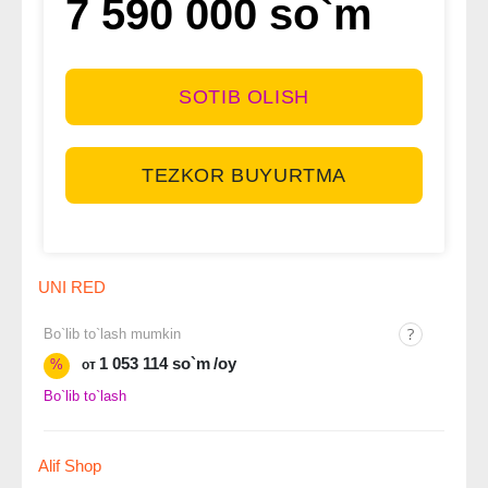
7 590 000 so`m
SOTIB OLISH
TEZKOR BUYURTMA
UNI RED
Bo`lib to`lash mumkin
1 053 114 so`m
/oy
%
от
Bo`lib to`lash
Alif Shop