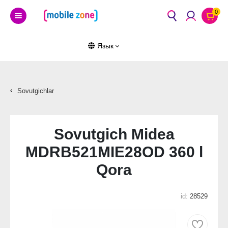
0
Язык
Sovutgichlar
Sovutgich Midea
MDRB521MIE28OD 360 l
Qora
id:
28529