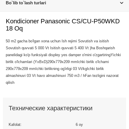
Bo`lib to`lash turlari
Kondicioner Panasonic CS/CU-P50WKD
18 Oq
50 m2 gacha bo'lgan xona uchun Ish rejimi Sovutish va isitish
Sovutish quvvati 5 000 Vt Isitish quvvati 5 400 Vt )ha Boshqarish
panelidagi ko'p funksiyali displey yes damper o'rnini o'zgartiringYichki
birlik o'lchamlari (YxBxD)290x779x209 mmIchki birlik o'lchami
290x779x209 mmIchki birlikning og'irligi 03 Vt/kgIchki birlik
almashinuvi 03 Vt havo almashinuvi 750 m3 / hFan tezligini nazorat
qilish
Технические характеристики
Kafolat:
6 oy