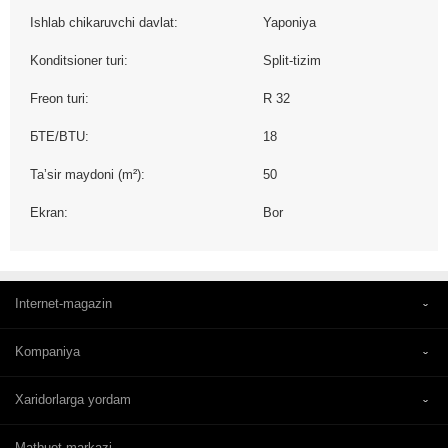
Ishlab chikaruvchi davlat:
Yaponiya
Konditsioner turi:
Split-tizim
Freon turi:
R 32
БТЕ/BTU:
18
Taʼsir maydoni (m²):
50
Ekran:
Bor
Internet-magazin
Kompaniya
Xaridorlarga yordam
Matbuot markazi