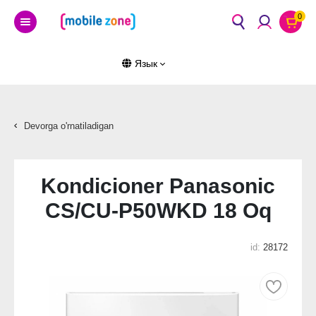
0
Язык
Devorga o'rnatiladigan
Kondicioner Panasonic
CS/CU-P50WKD 18 Oq
id:
28172