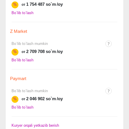
1 754 487 so`m
/oy
%
от
Bo`lib to`lash
Z Market
Bo`lib to`lash mumkin
2 709 708 so`m
/oy
%
от
Bo`lib to`lash
Paymart
Bo`lib to`lash mumkin
2 046 902 so`m
/oy
%
от
Bo`lib to`lash
Kuryer orqali yetkazib berish