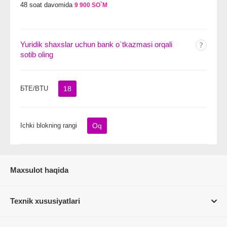
48 soat davomida
9 900 SO`M
Yuridik shaxslar uchun bank o`tkazmasi orqali
sotib oling
БТЕ/BTU
18
Ichki blokning rangi
Oq
Maxsulot haqida
Texnik xususiyatlari