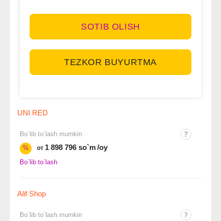
SOTIB OLISH
TEZKOR BUYURTMA
UNI RED
Bo`lib to`lash mumkin
1 898 796 so`m
/oy
%
от
Bo`lib to`lash
Alif Shop
Bo`lib to`lash mumkin