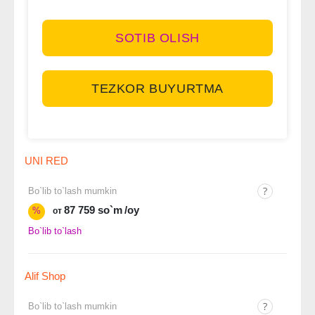
SOTIB OLISH
TEZKOR BUYURTMA
UNI RED
Bo`lib to`lash mumkin
87 759 so`m
/oy
%
от
Bo`lib to`lash
Alif Shop
Bo`lib to`lash mumkin