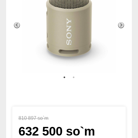
810 897 so`m
632 500 so`m