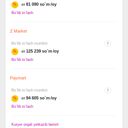
81 090 so`m
/oy
%
от
Bo`lib to`lash
Z Market
Bo`lib to`lash mumkin
125 239 so`m
/oy
%
от
Bo`lib to`lash
Paymart
Bo`lib to`lash mumkin
94 605 so`m
/oy
%
от
Bo`lib to`lash
Kuryer orqali yetkazib berish