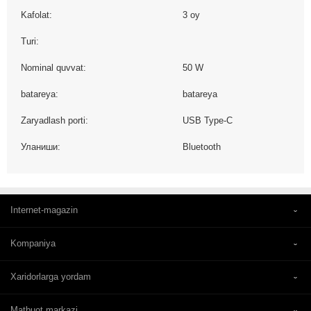
Kafolat:
3 oy
Turi:
Nominal quvvat:
50 W
batareya:
batareya
Zaryadlash porti:
USB Type-C
Уланиши:
Bluetooth
Internet-magazin
Kompaniya
Xaridorlarga yordam
Matbuot markazi