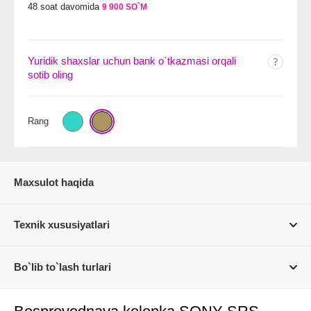
48 soat davomida
9 900 SO`M
Yuridik shaxslar uchun bank o`tkazmasi orqali
sotib oling
Rang
Maxsulot haqida
Texnik xususiyatlari
Bo`lib to`lash turlari