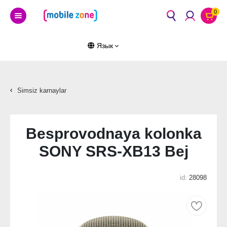
0
Язык
Simsiz karnaylar
Besprovodnaya kolonka
SONY SRS-XB13 Bej
id:
28098