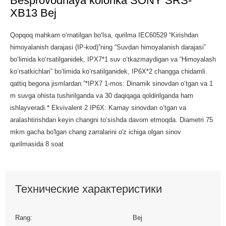
Besprovodnaya kolonka SONY SRS-
XB13 Bej
Qopqoq mahkam oʻrnatilgan boʻlsa, qurilma IEC60529 “Kirishdan
himoyalanish darajasi (IP-kod)”ning “Suvdan himoyalanish darajasi”
boʻlimida koʻrsatilganidek, IPX7*1 suv oʻtkazmaydigan va “Himoyalash
koʻrsatkichlari” boʻlimida koʻrsatilganidek, IP6X*2 changga chidamli.
qattiq begona jismlardan.”*IPX7 1-mos: Dinamik sinovdan o‘tgan va 1
m suvga ohista tushirilganda va 30 daqiqaga qoldirilganda ham
ishlayveradi.* Ekvivalent 2 IP6X: Karnay sinovdan o‘tgan va
aralashtirishdan keyin changni to‘sishda davom etmoqda. Diametri 75
mkm gacha bo'lgan chang zarralarini o'z ichiga olgan sinov
qurilmasida 8 soat
Технические характеристики
Rang:
Bej